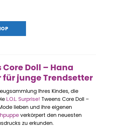
HOP
s Core Doll – Hana
 für junge Trendsetter
zeugsammlung Ihres Kindes, die
Die
L.O.L. Surprise!
Tweens Core Doll –
 Mode lieben und ihre eigenen
ehpuppe
verkörpert den neuesten
usdrucks zu erkunden.