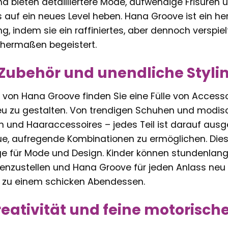
und bieten detailliertere Mode, aufwendige Frisuren 
s auf ein neues Level heben. Hana Groove ist ein he
g, indem sie ein raffiniertes, aber dennoch verspi
ichermaßen begeistert.
s Zubehör und unendliche Styl
von Hana Groove finden Sie eine Fülle von Accessoi
u zu gestalten. Von trendigen Schuhen und modis
nd Haaraccessoires – jedes Teil ist darauf ausgel
, aufregende Kombinationen zu ermöglichen. Diese V
uge für Mode und Design. Kinder können stundenlang
nzustellen und Hana Groove für jeden Anlass neu z
n zu einem schicken Abendessen.
reativität und feine motorisch