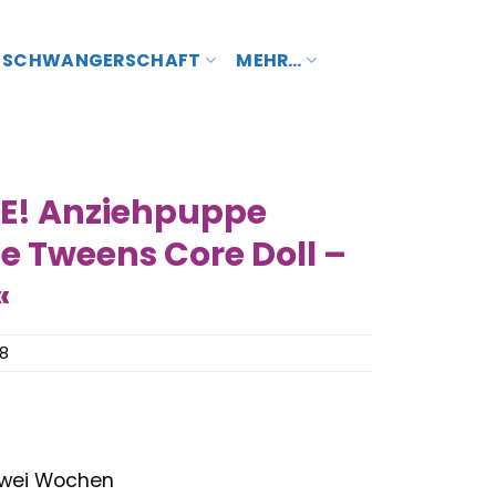
SCHWANGERSCHAFT
MEHR…
SE! Anziehpuppe
se Tweens Core Doll –
«
8
 zwei Wochen