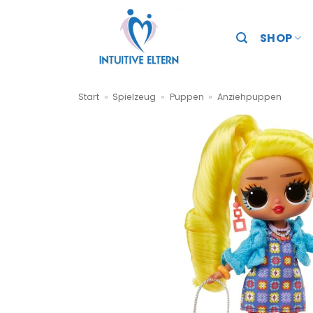
Zum
Inhalt
SHOP
springen
Start
»
Spielzeug
»
Puppen
»
Anziehpuppen