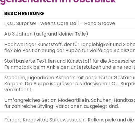
BESCHREIBUNG
L.O.L. Surprise! Tweens Core Doll – Hana Groove
Ab 3 Jahren (aufgrund kleiner Teile)
Hochwertiger Kunststoff, der für Langlebigkeit und Sich
flexible Positionierung der Puppe für vielfältige Spielszen
Stoffbasierte Textilien und Kunststoff für die Accessoires
Feinmotorik beim Ankleiden unterstützen und eine realis
Moderne, jugendliche Ästhetik mit detaillierter Gestalt
Körpers. Die Puppe ist grösser als klassische L.O.L. Surpr
vereinfacht.
Umfangreiches Set an Modeartikeln, Schuhen, Handtas
für zahlreiche Styling-Variationen ausgelegt sind.
Fördert Kreativität, Stilbewusstsein, Rollenspiele und di