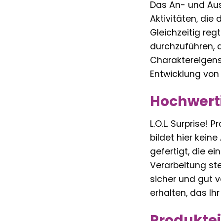
Das An- und Aus
Aktivitäten, die
Gleichzeitig reg
durchzuführen, d
Charaktereigensc
Entwicklung von
Hochwerti
L.O.L. Surprise!
bildet hier kein
gefertigt, die e
Verarbeitung ste
sicher und gut ve
erhalten, das Ihr
Produktei