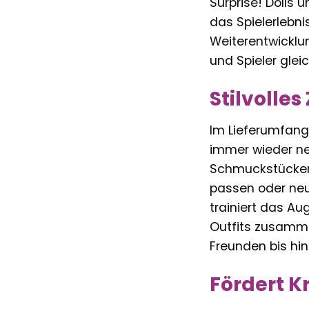
Surprise! Dolls 
das Spielerlebni
Weiterentwicklun
und Spieler gle
Stilvolle
Im Lieferumfang 
immer wieder ne
Schmuckstücken u
passen oder neue
trainiert das A
Outfits zusamme
Freunden bis hi
Fördert K