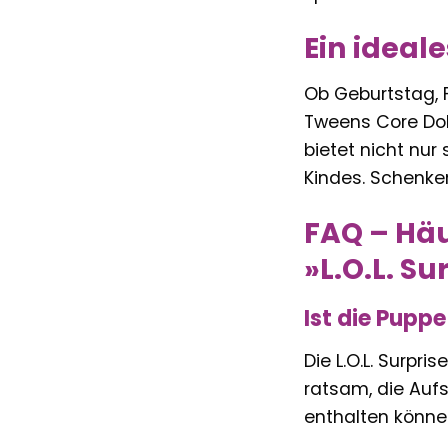
Ein ideal
Ob Geburtstag, F
Tweens Core Doll
bietet nicht nur
Kindes. Schenken
FAQ – Häu
»L.O.L. S
Ist die Puppe
Die L.O.L. Surpr
ratsam, die Aufs
enthalten können