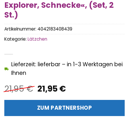
Explorer, Schnecke«, (Set, 2
St.)
Artikelnummer:
4042183408439
Kategorie:
Lätzchen
Lieferzeit: lieferbar – in 1-3 Werktagen bei
Ihnen
Ursprünglicher
Aktueller
21,95
€
21,95
€
Preis
Preis
war:
ist:
ZUM PARTNERSHOP
21,95 €
21,95 €.