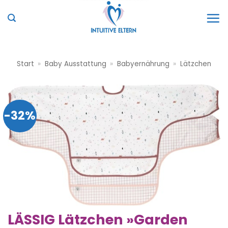
Zum
Inhalt
springen
Start
»
Baby Ausstattung
»
Babyernährung
»
Lätzchen
-32%
LÄSSIG Lätzchen »Garden