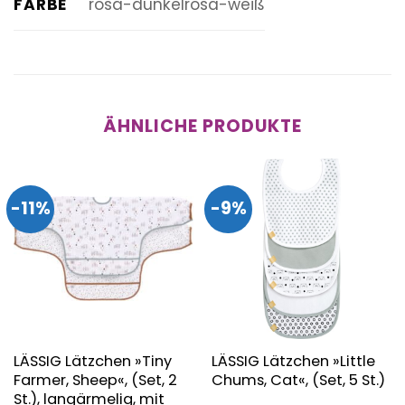
FARBE
rosa-dunkelrosa-weiß
ÄHNLICHE PRODUKTE
-11%
-9%
LÄSSIG Lätzchen »Tiny
LÄSSIG Lätzchen »Little
Farmer, Sheep«, (Set, 2
Chums, Cat«, (Set, 5 St.)
St.), langärmelig, mit