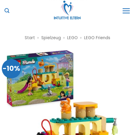
Zum
Inhalt
springen
Start
»
Spielzeug
»
LEGO
»
LEGO Friends
-10%