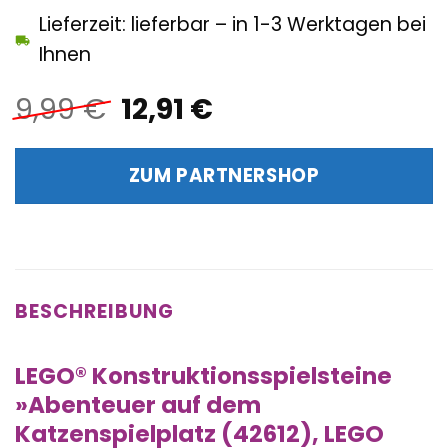
Lieferzeit: lieferbar – in 1-3 Werktagen bei
Ihnen
Ursprünglicher
Aktueller
9,99
€
12,91
€
Preis
Preis
war:
ist:
ZUM PARTNERSHOP
9,99 €
12,91 €.
BESCHREIBUNG
LEGO® Konstruktionsspielsteine
»Abenteuer auf dem
Katzenspielplatz (42612), LEGO