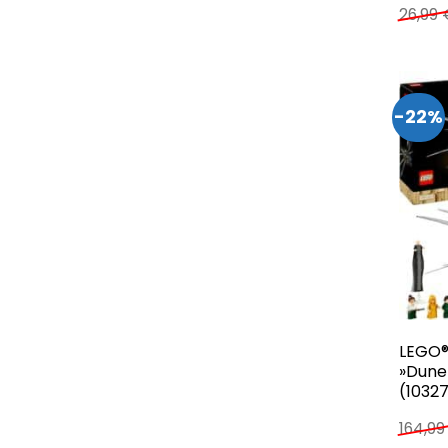
26,99
-22%
LEGO®
»Dune
(10327
164,9