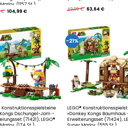
Mario«, (1157 St.)
Ursprünglicher
Aktueller
49,99
€
63,64
€
Ursprünglicher
Aktueller
9
€
104,99
€
Preis
Preis
Preis
Preis
war:
ist:
war:
ist:
49,99 €
63,64 €.
104,99 €
104,99 €.
-21%
 Konstruktionsspielsteine
LEGO® Konstruktionsspielst
e Kongs Dschungel-Jam –
»Donkey Kongs Baumhaus 
erungsset (71421), LEGO®
Erweiterungsset (71424), 
Mario«, (174 St.)
Super Mario«, (555 St.)