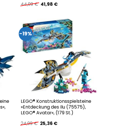
Ursprünglicher
Aktueller
44,99
€
41,98
€
Preis
Preis
war:
ist:
44,99 €
41,98 €.
-19%
eine
LEGO® Konstruktionsspielsteine
s«,
»Entdeckung des Ilu (75575),
LEGO® Avatar«, (179 St.)
Ursprünglicher
Aktueller
24,99
€
25,36
€
Preis
Preis