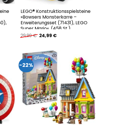
eine
LEGO® Konstruktionsspielsteine
»Bowsers Monsterkarre –
0),
Erweiterungsset (71431), LEGO
Super Mario«, (458 St.)
Ursprünglicher
Aktueller
29,99
€
24,99
€
Preis
Preis
war:
ist:
29,99 €
24,99 €.
-22%