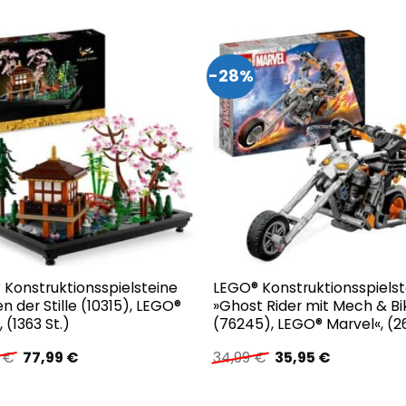
war:
ist:
war:
ist:
164,99 €
124,99 €.
49,99 €
41,95 €.
-28%
 Konstruktionsspielsteine
LEGO® Konstruktionsspielst
n der Stille (10315), LEGO®
»Ghost Rider mit Mech & Bi
, (1363 St.)
(76245), LEGO® Marvel«, (26
Ursprünglicher
Aktueller
Ursprünglicher
Aktueller
9
€
77,99
€
34,99
€
35,95
€
Preis
Preis
Preis
Preis
war:
ist:
war:
ist:
104,99 €
77,99 €.
34,99 €
35,95 €.