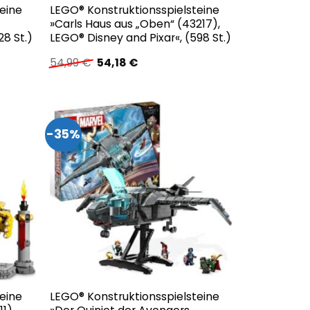
eine
LEGO® Konstruktionsspielsteine
»Carls Haus aus „Oben“ (43217),
28 St.)
LEGO® Disney and Pixar«, (598 St.)
r
Ursprünglicher
Aktueller
54,99
€
54,18
€
Preis
Preis
war:
ist:
54,99 €
54,18 €.
-35%
eine
LEGO® Konstruktionsspielsteine