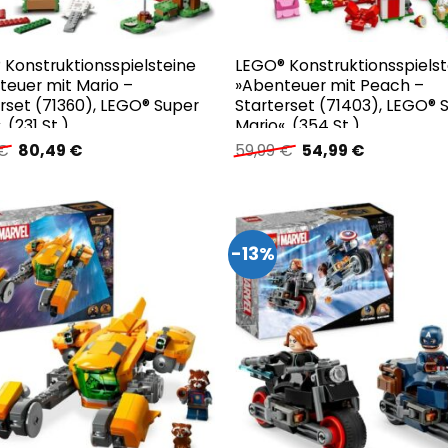
 Konstruktionsspielsteine
LEGO® Konstruktionsspielst
teuer mit Mario –
»Abenteuer mit Peach –
rset (71360), LEGO® Super
Starterset (71403), LEGO® 
 (231 St.)
Mario«, (354 St.)
Ursprünglicher
Aktueller
Ursprünglicher
Aktueller
€
80,49
€
59,99
€
54,99
€
Preis
Preis
Preis
Preis
war:
ist:
war:
ist:
59,99 €
80,49 €.
59,99 €
54,99 €.
-13%