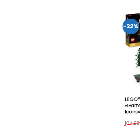
-22%
LEGO®
»Garte
Icons«
104,9