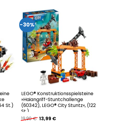
war:
ist:
24,99 €
25,36 €.
-30%
eine
LEGO® Konstruktionsspielsteine
ke
»Haiangriff-Stuntchallenge
4 St.)
(60342), LEGO® City Stuntz«, (122
St.)
Ursprünglicher
Aktueller
19,99
€
13,99
€
Preis
Preis
war:
ist:
19,99 €
13,99 €.