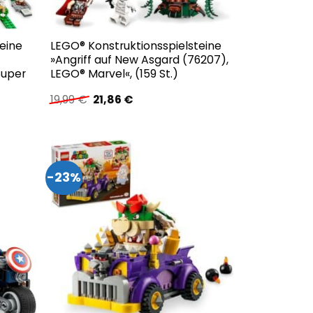
eine
LEGO® Konstruktionsspielsteine
»Angriff auf New Asgard (76207),
Super
LEGO® Marvel«, (159 St.)
Ursprünglicher
Aktueller
19,99
€
21,86
€
Preis
Preis
war:
ist:
19,99 €
21,86 €.
-23%