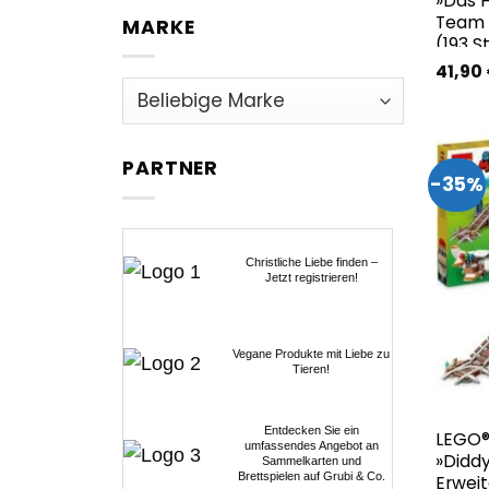
»Das 
Team 
MARKE
(193 St
41,90
PARTNER
-35%
Christliche Liebe finden –
Jetzt registrieren!
Vegane Produkte mit Liebe zu
Tieren!
Entdecken Sie ein
LEGO®
umfassendes Angebot an
»Diddy
Sammelkarten und
Brettspielen auf Grubi & Co.
Erwei