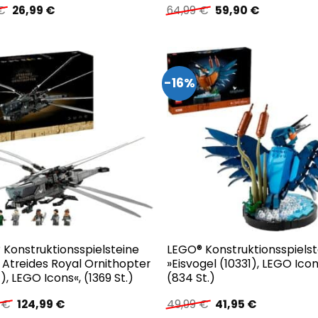
Ursprünglicher
Aktueller
Ursprünglicher
Aktueller
€
26,99
€
64,99
€
59,90
€
Preis
Preis
Preis
Preis
war:
ist:
war:
ist:
26,99 €
26,99 €.
64,99 €
59,90 €.
-16%
 Konstruktionsspielsteine
LEGO® Konstruktionsspielst
 Atreides Royal Ornithopter
»Eisvogel (10331), LEGO Icon
), LEGO Icons«, (1369 St.)
(834 St.)
Ursprünglicher
Aktueller
Ursprünglicher
Aktueller
9
€
124,99
€
49,99
€
41,95
€
Preis
Preis
Preis
Preis