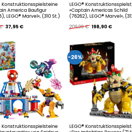
 Konstruktionsspielsteine
LEGO® Konstruktionsspielst
ain America Baufigur
»Captain Americas Schild
), LEGO® Marvel«, (310 St.)
(76262), LEGO® Marvel«, (31
Ursprünglicher
Aktueller
Ursprünglicher
Aktuelle
€
37,95
€
209,99
€
198,90
€
Preis
Preis
Preis
Preis
war:
ist:
war:
ist:
37,99 €
37,95 €.
209,99 €
198,90 €.
-26%
 Konstruktionsspielsteine
LEGO® Konstruktionsspielst