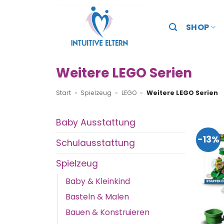
Zum
Inhalt
SHOP
springen
Weitere LEGO Serien
Start
»
Spielzeug
»
LEGO
»
Weitere LEGO Serien
Baby Ausstattung
-13%
Schulausstattung
Spielzeug
Baby & Kleinkind
Basteln & Malen
Bauen & Konstruieren