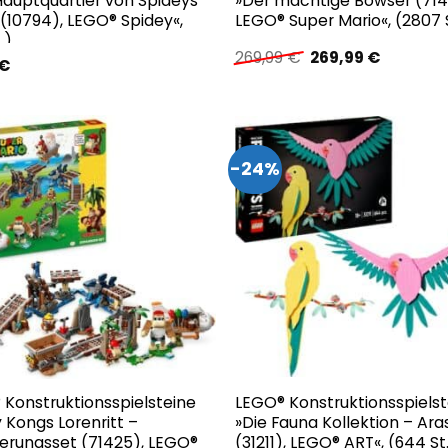
Hauptquartier von Spideys
»Der mächtige Bowser (7141
(10794), LEGO® Spidey«,
LEGO® Super Mario«, (2807 
.)
Ursprünglicher
Aktuelle
269,99
€
269,99
€
€
Preis
Preis
war:
ist:
269,99 €
269,99 €
-24%
 Konstruktionsspielsteine
LEGO® Konstruktionsspielst
 Kongs Lorenritt –
»Die Fauna Kollektion – Ara
terungsset (71425), LEGO®
(31211), LEGO­® ART«, (644 St