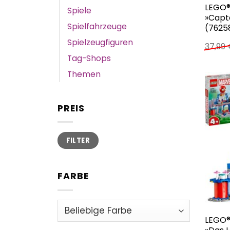
LEGO®
Spiele
»Capt
Spielfahrzeuge
(76258
Spielzeugfiguren
37,99
Tag-Shops
Themen
PREIS
Min.
Max.
FILTER
Preis
Preis
FARBE
LEGO®