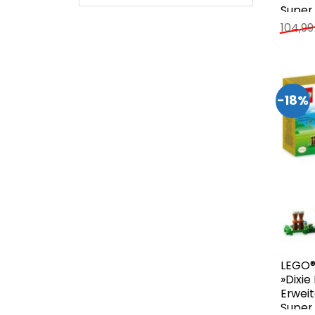
Super 
104,9
-18%
LEGO®
»Dixi
Erweit
Super 