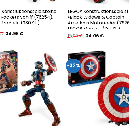
 Konstruktionsspielsteine
LEGO® Konstruktionsspielst
Rockets Schiff (76254),
»Black Widows & Captain
Marvel«, (330 St.)
Americas Motorräder (7626
LEGO® Marvel«, (130 St.)
Ursprünglicher
Aktueller
€
34,99
€
Ursprünglicher
Aktueller
15,99
€
24,06
€
Preis
Preis
Preis
Preis
war:
ist:
war:
ist:
34,99 €
34,99 €.
15,99 €
24,06 €.
-33%