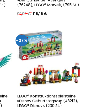
1),
»Der Quinjet der Avengers
St.)
(76248), LEGO® Marvel«, (795 St.)
r
Ursprünglicher
Aktueller
99,99
€
115,16
€
Preis
Preis
war:
ist:
.
99,99 €
115,16 €.
-27%
eine
LEGO® Konstruktionsspielsteine
s
»Disney Geburtstagszug (43212),
.)
LEGO® Disney«, (200 St.)