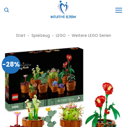
Zum
Inhalt
springen
Start
»
Spielzeug
»
LEGO
»
Weitere LEGO Serien
-28%