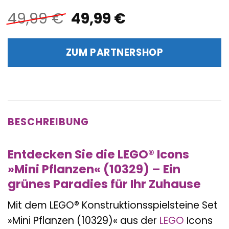
Ursprünglicher
Aktueller
49,99
€
49,99
€
Preis
Preis
war:
ist:
ZUM PARTNERSHOP
49,99 €
49,99 €.
BESCHREIBUNG
Entdecken Sie die LEGO® Icons
»Mini Pflanzen« (10329) – Ein
grünes Paradies für Ihr Zuhause
Mit dem LEGO® Konstruktionsspielsteine Set
»Mini Pflanzen (10329)« aus der
LEGO
Icons