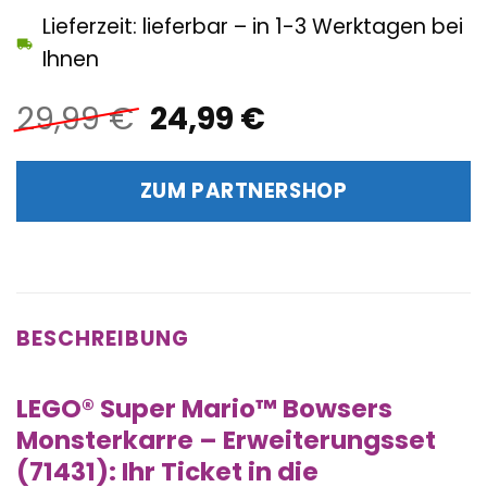
Lieferzeit: lieferbar – in 1-3 Werktagen bei
Ihnen
Ursprünglicher
Aktueller
29,99
€
24,99
€
Preis
Preis
war:
ist:
ZUM PARTNERSHOP
29,99 €
24,99 €.
BESCHREIBUNG
LEGO® Super Mario™ Bowsers
Monsterkarre – Erweiterungsset
(71431): Ihr Ticket in die