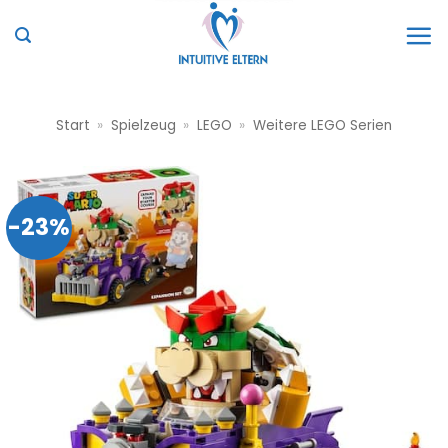
Zum
Inhalt
springen
Start
»
Spielzeug
»
LEGO
»
Weitere LEGO Serien
-23%