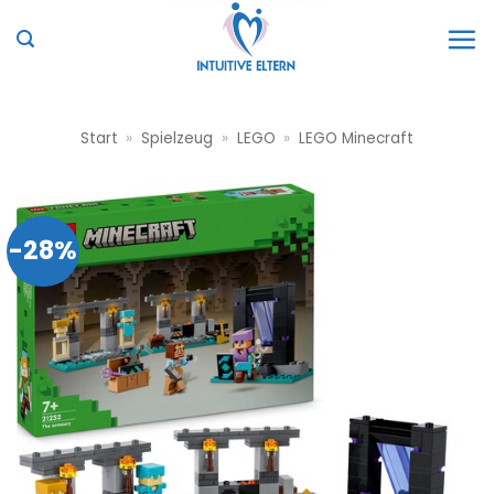
Zum
Inhalt
springen
Start
»
Spielzeug
»
LEGO
»
LEGO Minecraft
-28%