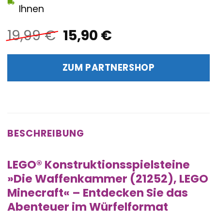
Ihnen
Ursprünglicher
Aktueller
19,99
€
15,90
€
Preis
Preis
war:
ist:
ZUM PARTNERSHOP
19,99 €
15,90 €.
BESCHREIBUNG
LEGO® Konstruktionsspielsteine
»Die Waffenkammer (21252), LEGO
Minecraft« – Entdecken Sie das
Abenteuer im Würfelformat