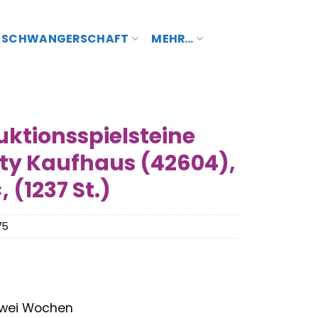
SCHWANGERSCHAFT
MEHR…
uktionsspielsteine
ity Kaufhaus (42604),
 (1237 St.)
75
 zwei Wochen