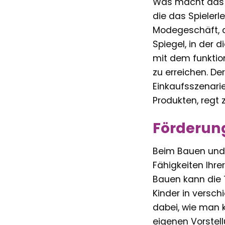
Was macht das L
die das Spielerl
Modegeschäft, d
Spiegel, in der d
mit dem funktio
zu erreichen. De
Einkaufsszenarie
Produkten, regt
Förderung
Beim Bauen und 
Fähigkeiten Ihr
Bauen kann die 
Kinder in versc
dabei, wie man 
eigenen Vorstell