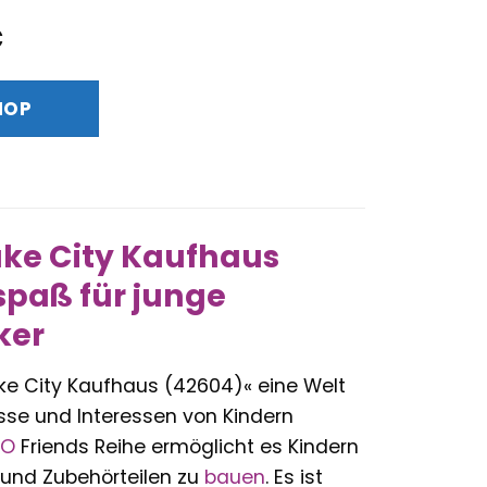
nglicher
Aktueller
€
Preis
ist:
HOP
€
92,99 €.
ake City Kaufhaus
lspaß für junge
ker
ke City Kaufhaus (42604)« eine Welt
nisse und Interessen von Kindern
GO
Friends Reihe ermöglicht es Kindern
 und Zubehörteilen zu
bauen
. Es ist