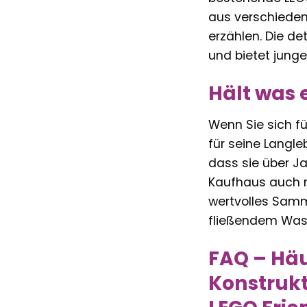
aus verschieden
erzählen. Die de
und bietet junge
Hält was 
Wenn Sie sich fü
für seine Langle
dass sie über J
Kaufhaus auch n
wertvolles Samm
fließendem Wasse
FAQ – Häu
Konstrukt