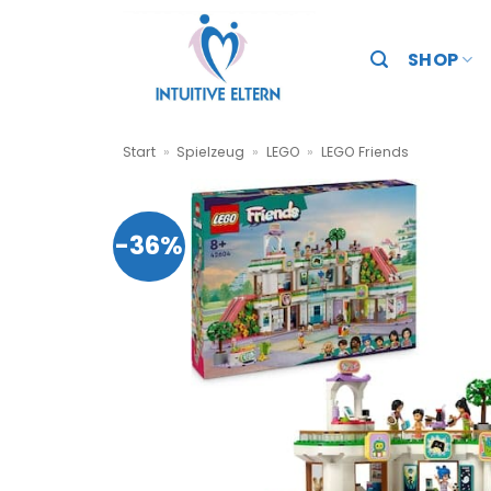
Zum
Inhalt
SHOP
springen
Start
»
Spielzeug
»
LEGO
»
LEGO Friends
-36%