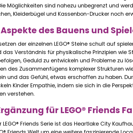
Die Möglichkeiten sind nahezu unbegrenzt und werd
chen, Kleiderbügel und Kassenbon-Drucker noch erwe
 Aspekte des Bauens und Spie
zen der einzelnen LEGO® Steine schult auf spiel
das Verständnis für physikalische Prinzipien wie Sta
efolgen, Geduld zu entwickeln und Probleme zu löse
rnen des Zusammenfügens komplexer Strukturen wi
in und das Gefühl, etwas erschaffen zu haben. Dur
eln Kinder Empathie, indem sie sich in die Perspek
en verstehen.
Ergänzung für LEGO® Friends F
r LEGO® Friends Serie ist das Heartlake City Kaufhau
® Friends Welt um eine weitere faszinierende Loca