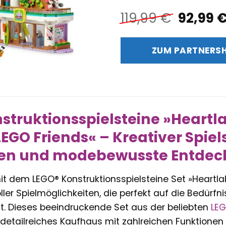
Ursprü
119,99
€
92,99
Preis
war:
ZUM PARTNERS
119,99 
struktionsspielsteine »Heartl
LEGO Friends« – Kreativer Spie
ten und modebewusste Entdec
it dem LEGO® Konstruktionsspielsteine Set »Heartla
oller Spielmöglichkeiten, die perfekt auf die Bedürf
st. Dieses beeindruckende Set aus der beliebten
LE
 detailreiches Kaufhaus mit zahlreichen Funktionen