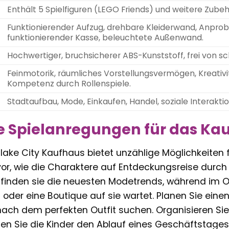
Enthält 5 Spielfiguren (LEGO Friends) und weitere Zubehö
Funktionierender Aufzug, drehbare Kleiderwand, Anpro
funktionierender Kasse, beleuchtete Außenwand.
Hochwertiger, bruchsicherer ABS-Kunststoff, frei von s
Feinmotorik, räumliches Vorstellungsvermögen, Kreativi
Kompetenz durch Rollenspiele.
Stadtaufbau, Mode, Einkaufen, Handel, soziale Interaktio
ge Spielanregungen für das Ka
ake City Kaufhaus bietet unzählige Möglichkeiten fü
 vor, wie die Charaktere auf Entdeckungsreise durc
finden sie die neuesten Modetrends, während im Ob
oder eine Boutique auf sie wartet. Planen Sie eine
nach dem perfekten Outfit suchen. Organisieren Si
sen Sie die Kinder den Ablauf eines Geschäftstage