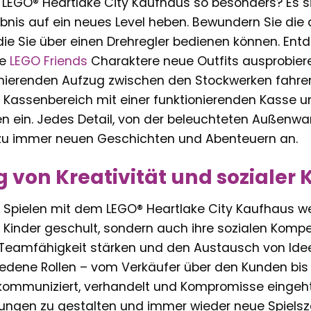
EGO® Heartlake City Kaufhaus so besonders? Es sin
ebnis auf ein neues Level heben. Bewundern Sie di
ie Sie über einen Drehregler bedienen können. Ent
ie
LEGO Friends
Charaktere neue Outfits ausprobiere
nierenden Aufzug zwischen den Stockwerken fahre
r Kassenbereich mit einer funktionierenden Kasse un
n ein. Jedes Detail, von der beleuchteten Außenwa
 zu immer neuen Geschichten und Abenteuern an.
 von Kreativität und sozialer
Spielen mit dem LEGO® Heartlake City Kaufhaus wer
er Kinder geschult, sondern auch ihre sozialen Ko
Teamfähigkeit stärken und den Austausch von Ideen 
hiedene Rollen – vom Verkäufer über den Kunden bi
kommuniziert, verhandelt und Kompromisse eingeht.
ungen zu gestalten und immer wieder neue Spielszen