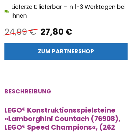
Lieferzeit: lieferbar – in 1-3 Werktagen bei
Ihnen
Ursprünglicher
Aktueller
24,99
€
27,80
€
Preis
Preis
war:
ist:
ZUM PARTNERSHOP
24,99 €
27,80 €.
BESCHREIBUNG
LEGO® Konstruktionsspielsteine
»Lamborghini Countach (76908),
LEGO® Speed Champions«, (262