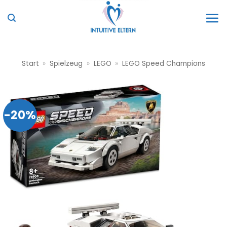
Zum
Inhalt
springen
Start
»
Spielzeug
»
LEGO
»
LEGO Speed Champions
-20%