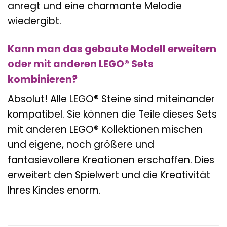
anregt und eine charmante Melodie
wiedergibt.
Kann man das gebaute Modell erweitern
oder mit anderen LEGO® Sets
kombinieren?
Absolut! Alle LEGO® Steine sind miteinander
kompatibel. Sie können die Teile dieses Sets
mit anderen LEGO® Kollektionen mischen
und eigene, noch größere und
fantasievollere Kreationen erschaffen. Dies
erweitert den Spielwert und die Kreativität
Ihres Kindes enorm.