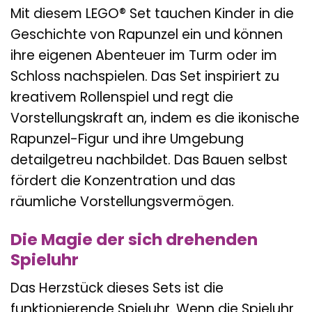
Mit diesem LEGO® Set tauchen Kinder in die
Geschichte von Rapunzel ein und können
ihre eigenen Abenteuer im Turm oder im
Schloss nachspielen. Das Set inspiriert zu
kreativem Rollenspiel und regt die
Vorstellungskraft an, indem es die ikonische
Rapunzel-Figur und ihre Umgebung
detailgetreu nachbildet. Das Bauen selbst
fördert die Konzentration und das
räumliche Vorstellungsvermögen.
Die Magie der sich drehenden
Spieluhr
Das Herzstück dieses Sets ist die
funktionierende Spieluhr. Wenn die Spieluhr