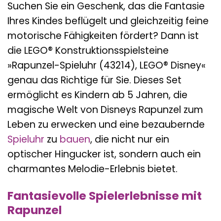
Suchen Sie ein Geschenk, das die Fantasie
Ihres Kindes beflügelt und gleichzeitig feine
motorische Fähigkeiten fördert? Dann ist
die LEGO® Konstruktionsspielsteine
»Rapunzel-Spieluhr (43214), LEGO® Disney«
genau das Richtige für Sie. Dieses Set
ermöglicht es Kindern ab 5 Jahren, die
magische Welt von Disneys Rapunzel zum
Leben zu erwecken und eine bezaubernde
Spieluhr
zu
bauen
, die nicht nur ein
optischer Hingucker ist, sondern auch ein
charmantes Melodie-Erlebnis bietet.
Fantasievolle Spielerlebnisse mit
Rapunzel