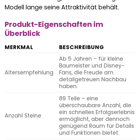
Modell lange seine Attraktivität behält.
Produkt-Eigenschaften im
Überblick
MERKMAL
BESCHREIBUNG
Ab 5 Jahren – für kleine
Baumeister und Disney-
Altersempfehlung
Fans, die Freude am
detailgetreuen Nachbau
haben.
89 Teile – eine
überschaubare Anzahl, die
ein schnelles Erfolgserlebnis
Anzahl Steine
ermöglicht, aber dennoch
genügend Raum für Details
und Funktionen bietet.