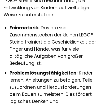
LEGO® Steine sind bekannt dafür, die
Entwicklung von Kindern auf vielfältige
Weise zu unterstützen:
Feinmotorik:
Das präzise
Zusammenstecken der kleinen LEGO®
Steine trainiert die Geschicklichkeit der
Finger und Hände, was für viele
alltägliche Aufgaben von großer
Bedeutung ist.
Problemlösungsfähigkeiten:
Kinder
lernen, Anleitungen zu befolgen, Teile
zuzuordnen und Herausforderungen
beim Bauen zu meistern. Dies fördert
logisches Denken und