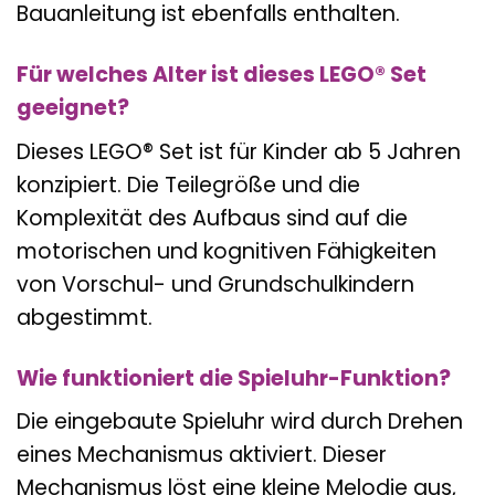
Bauanleitung ist ebenfalls enthalten.
Für welches Alter ist dieses LEGO® Set
geeignet?
Dieses LEGO® Set ist für Kinder ab 5 Jahren
konzipiert. Die Teilegröße und die
Komplexität des Aufbaus sind auf die
motorischen und kognitiven Fähigkeiten
von Vorschul- und Grundschulkindern
abgestimmt.
Wie funktioniert die Spieluhr-Funktion?
Die eingebaute Spieluhr wird durch Drehen
eines Mechanismus aktiviert. Dieser
Mechanismus löst eine kleine Melodie aus,