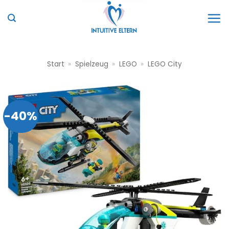
Zum
Inhalt
springen
Start
»
Spielzeug
»
LEGO
»
LEGO City
-40%