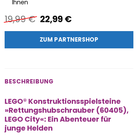
Ihnen
Ursprünglicher
Aktueller
19,99
€
22,99
€
Preis
Preis
war:
ist:
ZUM PARTNERSHOP
19,99 €
22,99 €.
BESCHREIBUNG
LEGO® Konstruktionsspielsteine
»Rettungshubschrauber (60405),
LEGO City«: Ein Abenteuer für
junge Helden