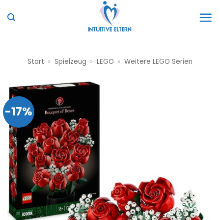
Zum
Inhalt
springen
Start
»
Spielzeug
»
LEGO
»
Weitere LEGO Serien
-17%