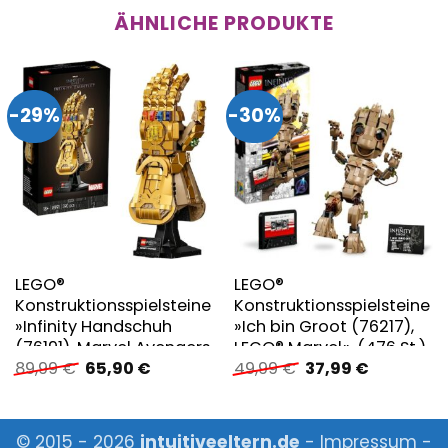
ÄHNLICHE PRODUKTE
-29%
-30%
LEGO®
LEGO®
Konstruktionsspielsteine
Konstruktionsspielsteine
»Infinity Handschuh
»Ich bin Groot (76217),
(76191), Marvel Avengers
LEGO® Marvel«, (476 St.)
Ursprünglicher
Aktueller
Ursprünglicher
Aktueller
89,99
€
65,90
€
49,99
€
37,99
€
Movie 4«, (590 St.)
Preis
Preis
Preis
Preis
war:
ist:
war:
ist:
89,99 €
65,90 €.
49,99 €
37,99 €.
© 2015 - 2026
intuitiveeltern.de
-
Impressum
-