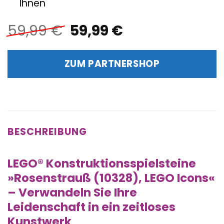
Ihnen
Ursprünglicher
Aktueller
59,99
€
59,99
€
Preis
Preis
war:
ist:
ZUM PARTNERSHOP
59,99 €
59,99 €.
BESCHREIBUNG
LEGO® Konstruktionsspielsteine
»Rosenstrauß (10328), LEGO Icons«
– Verwandeln Sie Ihre
Leidenschaft in ein zeitloses
Kunstwerk