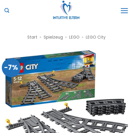
Zum
Inhalt
springen
Start
»
Spielzeug
»
LEGO
»
LEGO City
-7%