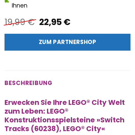
Ihnen
Ursprünglicher
Aktueller
19,99
€
22,95
€
Preis
Preis
war:
ist:
ZUM PARTNERSHOP
19,99 €
22,95 €.
BESCHREIBUNG
Erwecken Sie Ihre LEGO® City Welt
zum Leben: LEGO®
Konstruktionsspielsteine »Switch
Tracks (60238), LEGO® City«