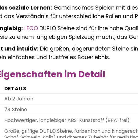
das soziale Lernen:
Gemeinsames Spielen mit diese
d das Verständnis für unterschiedliche Rollen und P
nglebig:
LEGO
DUPLO Steine sind für ihre hohe Quali
sie zu einem langlebigen Spielzeug macht, das Ge
 und intuitiv:
Die großen, abgerundeten Steine sind
in einfaches und frustfreies Bauerlebnis.
igenschaften im Detail
DETAILS
Ab 2 Jahren
74 Steine
Hochwertiger, langlebiger ABS-Kunststoff (BPA-frei)
Große, griffige DUPLO Steine, farbenfroh und kindgerecht g
Schaf, Schwein, Kalb) und diverses Zubehör für realist