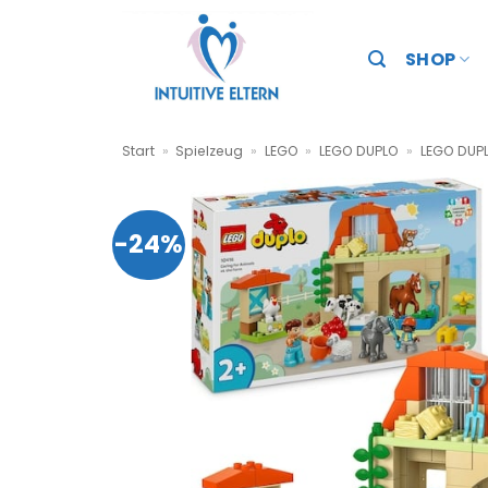
Zum
Inhalt
SHOP
springen
Start
»
Spielzeug
»
LEGO
»
LEGO DUPLO
»
LEGO DUPL
-24%