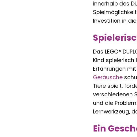
innerhalb des D
Spielmöglichkeit
Investition in di
Spieleris
Das LEGO® DUPLO 
Kind spielerisch
Erfahrungen mit
Geräusche
schul
Tiere spielt, fö
verschiedenen 
und die Probleml
Lernwerkzeug, da
Ein Gesch