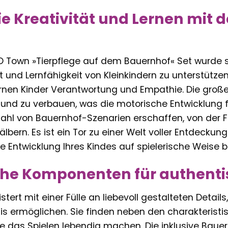
ie Kreativität und Lernen mit
 Town »Tierpflege auf dem Bauernhof« Set wurde sp
t und Lernfähigkeit von Kleinkindern zu unterstütz
ernen Kinder Verantwortung und Empathie. Die groß
n und zu verbauen, was die motorische Entwicklung f
ahl von Bauernhof-Szenarien erschaffen, von der Fü
bern. Es ist ein Tor zu einer Welt voller Entdecku
ie Entwicklung Ihres Kindes auf spielerische Weise be
che Komponenten für authenti
tert mit einer Fülle an liebevoll gestalteten Detail
s ermöglichen. Sie finden neben den charakteristi
ie das Spielen lebendig machen. Die inklusive Bauer