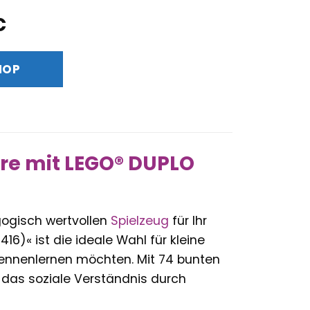
nglicher
Aktueller
€
Preis
ist:
HOP
€
45,90 €.
ere mit LEGO® DUPLO
gogisch wertvollen
Spielzeug
für Ihr
416)« ist die ideale Wahl für kleine
 kennenlernen möchten. Mit 74 bunten
d das soziale Verständnis durch