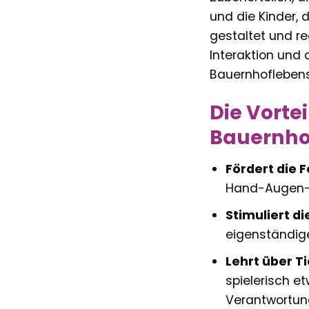
und die Kinder, 
gestaltet und re
Interaktion und 
Bauernhofleben
Die Vorte
Bauernhof
Fördert die 
Hand-Augen-Ko
Stimuliert di
eigenständige
Lehrt über T
spielerisch e
Verantwortun