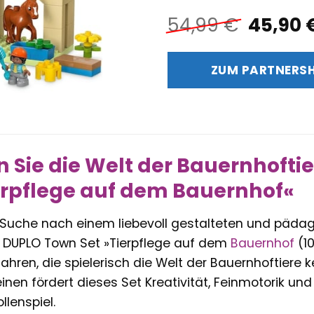
Ursprü
54,99
€
45,90
Preis
war:
ZUM PARTNERS
54,99 
 Sie die Welt der Bauernhofti
erpflege auf dem Bauernhof«
r Suche nach einem liebevoll gestalteten und päda
 DUPLO Town Set »Tierpflege auf dem
Bauernhof
(10
ahren, die spielerisch die Welt der Bauernhoftiere
einen fördert dieses Set Kreativität, Feinmotorik un
llenspiel.