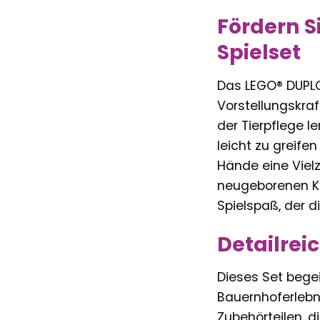
Fördern S
Spielset
Das LEGO® DUPLO
Vorstellungskraf
der Tierpflege l
leicht zu greife
Hände eine Vielz
neugeborenen Käl
Spielspaß, der d
Detailrei
Dieses Set begeis
Bauernhoferlebni
Zubehörteilen, d