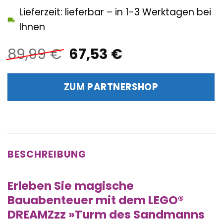
Lieferzeit: lieferbar – in 1-3 Werktagen bei
Ihnen
Ursprünglicher
Aktueller
89,99
€
67,53
€
Preis
Preis
war:
ist:
ZUM PARTNERSHOP
89,99 €
67,53 €.
BESCHREIBUNG
Erleben Sie magische
Bauabenteuer mit dem LEGO®
DREAMZzz »Turm des Sandmanns