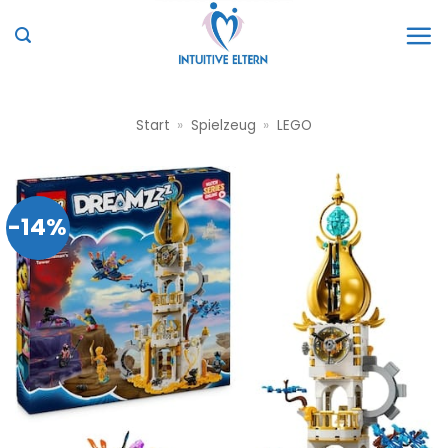
Zum
Inhalt
springen
Start
»
Spielzeug
»
LEGO
-14%