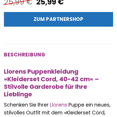
Ursprünglicher
Aktueller
25,99
€
25,99
€
Preis
Preis
war:
ist:
ZUM PARTNERSHOP
25,99 €
25,99 €.
BESCHREIBUNG
Llorens Puppenkleidung
»Kleiderset Cord, 40-42 cm« –
Stilvolle Garderobe für Ihre
Lieblinge
Schenken Sie Ihrer
Llorens
Puppe ein neues,
stilvolles Outfit mit dem »Kleiderset Cord,