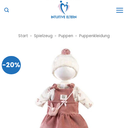
Zum
Inhalt
springen
Start
»
Spielzeug
»
Puppen
»
Puppenkleidung
-20%