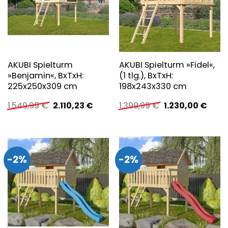
AKUBI Spielturm
AKUBI Spielturm »Fidel«,
»Benjamin«, BxTxH:
(1 tlg.), BxTxH:
225x250x309 cm
198x243x330 cm
Ursprünglicher
Aktueller
Ursprünglicher
Aktue
1.549,99
€
2.110,23
€
1.399,99
€
1.230,00
€
Preis
Preis
Preis
Preis
war:
ist:
war:
ist:
1.549,99 €
2.110,23 €.
1.399,99 €
1.230
-2%
-2%