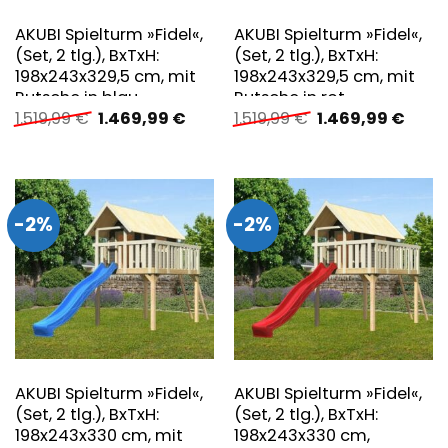
AKUBI Spielturm »Fidel«,
AKUBI Spielturm »Fidel«,
(Set, 2 tlg.), BxTxH:
(Set, 2 tlg.), BxTxH:
198x243x329,5 cm, mit
198x243x329,5 cm, mit
Rutsche in blau
Rutsche in rot
Ursprünglicher
Aktueller
Ursprünglicher
Aktue
1.519,99
€
1.469,99
€
1.519,99
€
1.469,99
€
Preis
Preis
Preis
Preis
war:
ist:
war:
ist:
1.519,99 €
1.469,99 €.
1.519,99 €
1.469
-2%
-2%
AKUBI Spielturm »Fidel«,
AKUBI Spielturm »Fidel«,
(Set, 2 tlg.), BxTxH:
(Set, 2 tlg.), BxTxH:
198x243x330 cm, mit
198x243x330 cm,