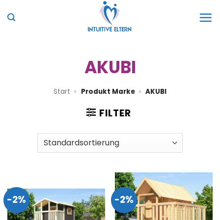
Zum
Inhalt
springen
AKUBI
Start
»
Produkt Marke
»
AKUBI
FILTER
-2%
-2%