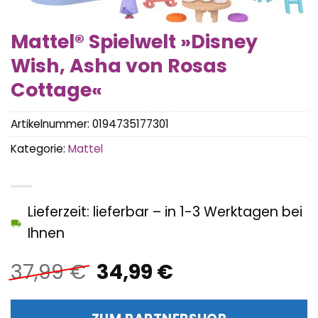
Mattel® Spielwelt »Disney
Wish, Asha von Rosas
Cottage«
Artikelnummer:
0194735177301
Kategorie:
Mattel
Lieferzeit: lieferbar – in 1-3 Werktagen bei
Ihnen
Ursprünglicher
Aktueller
37,99
€
34,99
€
Preis
Preis
war:
ist: