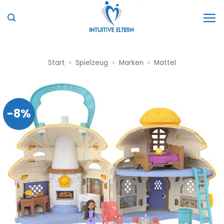
Zum
Inhalt
springen
Start
»
Spielzeug
»
Marken
»
Mattel
-8%