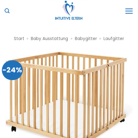
Zum
Inhalt
springen
Start
»
Baby Ausstattung
»
Babygitter
»
Laufgitter
-24%