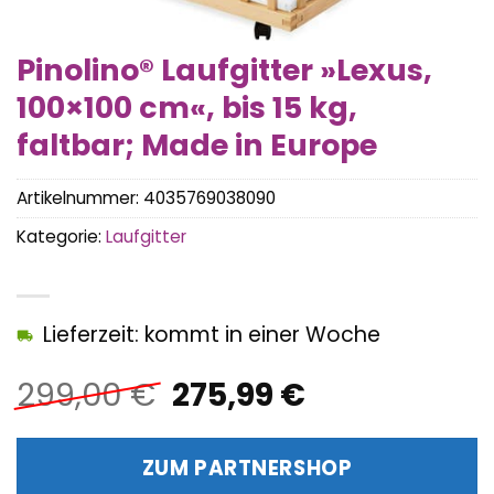
Pinolino® Laufgitter »Lexus,
100×100 cm«, bis 15 kg,
faltbar; Made in Europe
Artikelnummer:
4035769038090
Kategorie:
Laufgitter
Lieferzeit: kommt in einer Woche
Ursprünglicher
Aktueller
299,00
€
275,99
€
Preis
Preis
war:
ist:
ZUM PARTNERSHOP
299,00 €
275,99 €.