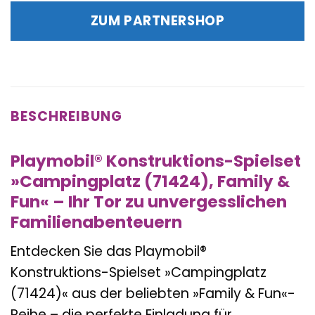
war:
ist:
ZUM PARTNERSHOP
49,99 €
47,95 €.
BESCHREIBUNG
Playmobil® Konstruktions-Spielset
»Campingplatz (71424), Family &
Fun« – Ihr Tor zu unvergesslichen
Familienabenteuern
Entdecken Sie das Playmobil®
Konstruktions-Spielset »Campingplatz
(71424)« aus der beliebten »Family & Fun«-
Reihe – die perfekte Einladung für