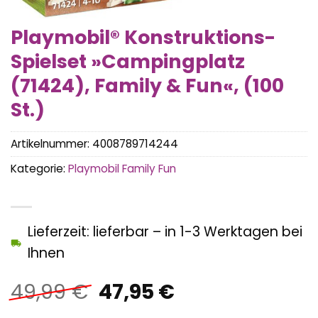
Playmobil® Konstruktions-
Spielset »Campingplatz
(71424), Family & Fun«, (100
St.)
Artikelnummer:
4008789714244
Kategorie:
Playmobil Family Fun
Lieferzeit: lieferbar – in 1-3 Werktagen bei
Ihnen
Ursprünglicher
Aktueller
49,99
€
47,95
€
Preis
Preis