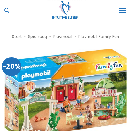
Zum
Inhalt
springen
Start
»
Spielzeug
»
Playmobil
»
Playmobil Family Fun
-20%