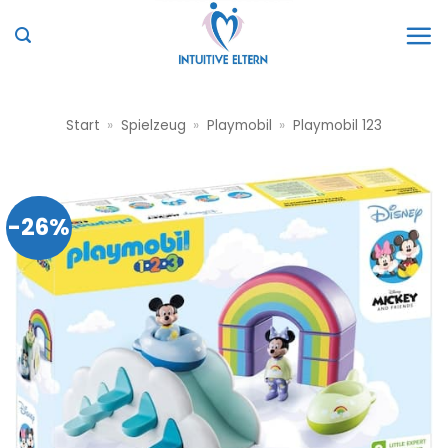
Zum
Inhalt
springen
Start
»
Spielzeug
»
Playmobil
»
Playmobil 123
-26%