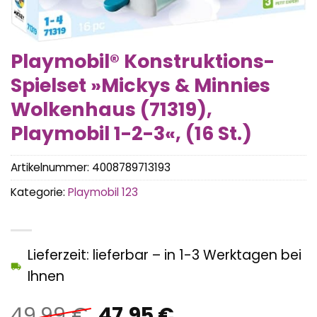
Playmobil® Konstruktions-
Spielset »Mickys & Minnies
Wolkenhaus (71319),
Playmobil 1-2-3«, (16 St.)
Artikelnummer:
4008789713193
Kategorie:
Playmobil 123
Lieferzeit: lieferbar – in 1-3 Werktagen bei
Ihnen
Ursprünglicher
Aktueller
49,99
€
47,95
€