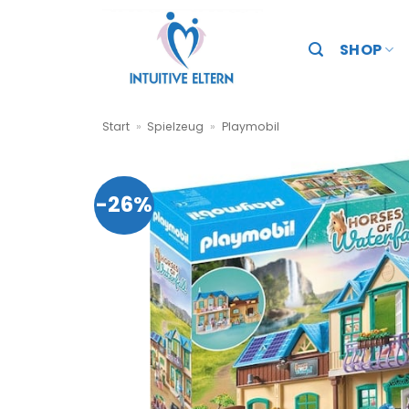
Zum
Inhalt
SHOP
springen
Start
»
Spielzeug
»
Playmobil
-26%