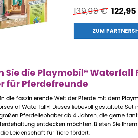
Urspr
139,99
€
122,95
Preis
war:
ZUM PARTNERS
139,99
 Sie die Playmobil® Waterfall 
 für Pferdefreunde
in die faszinierende Welt der Pferde mit dem Playmo
rses of Waterfall«! Dieses liebevoll gestaltete Set m
 großen Pferdeliebhaber ab 4 Jahren, die gerne fan
 Pferdehaltung entdecken möchten. Bieten Sie Ihrem Ki
die Leidenschaft für Tiere fördert.