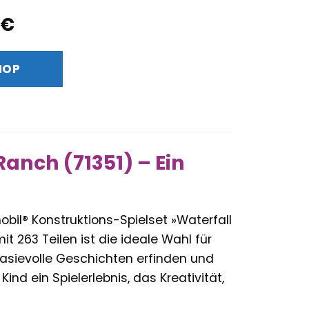
ünglicher
Aktueller
€
Preis
ist:
HOP
 €
122,95 €.
Ranch (71351) – Ein
bil® Konstruktions-Spielset »Waterfall
it 263 Teilen ist die ideale Wahl für
tasievolle Geschichten erfinden und
nd ein Spielerlebnis, das Kreativität,