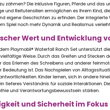
 zu zähmen? Die inklusive Figuren, Pferde und das u
ge und Reitutensilien ermöglichen es Ihrem Kind, d
d eigene Geschichten zu erfinden. Der integrierte 
dem Spiel noch mehr Dynamik und Realismus verleiht
scher Wert und Entwicklung 
dem Playmobil® Waterfall Ranch Set unterstützt die
 vielfältige Weise. Durch das Greifen und Stecken der
ür das Erlernen des Schreibens und anderer feinmot
 Bedeutung ist. Das Nachspielen von Alltagssituat
ntwortlichkeiten. Kinder lernen, sich in andere hin
ein tieferes Verständnis für soziale Interaktionen. D
athie und Verantwortungsbewusstsein stärken.
gkeit und Sicherheit im Fokus