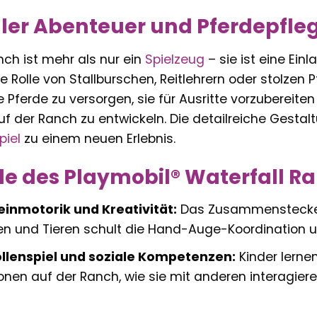
oller Abenteuer und Pferdepfle
nch ist mehr als nur ein
Spielzeug
– sie ist eine Ein
e Rolle von Stallburschen, Reitlehrern oder stolzen
ie Pferde zu versorgen, sie für Ausritte vorzubere
 der Ranch zu entwickeln. Die detailreiche Gestalt
piel
zu einem neuen Erlebnis.
ile des Playmobil® Waterfall Ra
einmotorik und Kreativität:
Das Zusammenstecken 
en und Tieren schult die Hand-Auge-Koordination un
ollenspiel und soziale Kompetenzen:
Kinder lerne
ionen auf der Ranch, wie sie mit anderen interagi