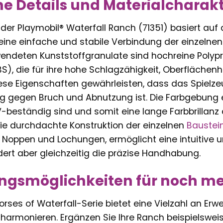
e Details und Materialcharakt
n der Playmobil® Waterfall Ranch (71351) basiert 
eine einfache und stabile Verbindung der einzelnen 
endeten Kunststoffgranulate sind hochreine Polypr
BS), die für ihre hohe Schlagzähigkeit, Oberfläche
iese Eigenschaften gewährleisten, dass das Spielze
g gegen Bruch und Abnutzung ist. Die Farbgebung er
V-beständig sind und somit eine lange Farbbrillanz
Die durchdachte Konstruktion der einzelnen
Baustei
Noppen und Lochungen, ermöglicht eine intuitive un
dert aber gleichzeitig die präzise Handhabung.
ngsmöglichkeiten für noch me
orses of Waterfall-Serie bietet eine Vielzahl an Erwe
harmonieren. Ergänzen Sie Ihre Ranch beispielsweis