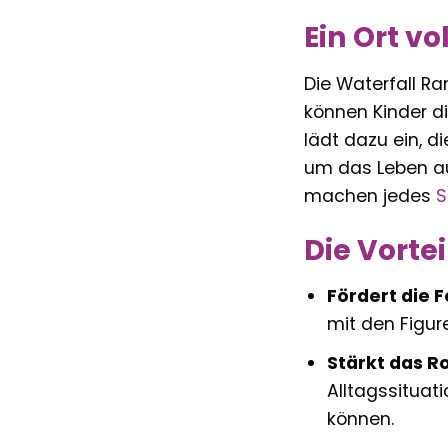
Ein Ort v
Die Waterfall Ra
können Kinder di
lädt dazu ein, d
um das Leben auf
machen jedes
S
Die Vorte
Fördert die F
mit den Figur
Stärkt das R
Alltagssituat
können.