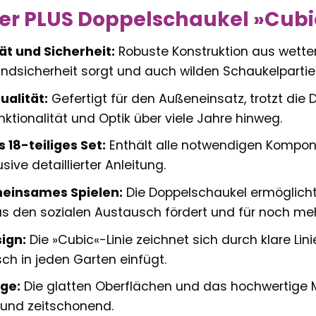
der PLUS Doppelschaukel »Cubi
ät und Sicherheit:
Robuste Konstruktion aus wetter
dsicherheit sorgt und auch wilden Schaukelpartie
ualität:
Gefertigt für den Außeneinsatz, trotzt di
nktionalität und Optik über viele Jahre hinweg.
18-teiliges Set:
Enthält alle notwendigen Kompone
sive detaillierter Anleitung.
meinsames Spielen:
Die Doppelschaukel ermöglicht 
s den sozialen Austausch fördert und für noch meh
ign:
Die »Cubic«-Linie zeichnet sich durch klare Lin
ch in jeden Garten einfügt.
ege:
Die glatten Oberflächen und das hochwertige 
 und zeitschonend.