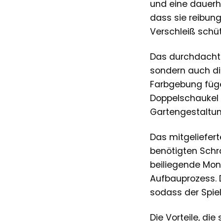
und eine dauerh
dass sie reibun
Verschleiß schü
Das durchdachte
sondern auch die
Farbgebung fügen
Doppelschaukel w
Gartengestaltun
Das mitgeliefert
benötigten Schra
beiliegende Mont
Aufbauprozess. D
sodass der Spie
Die Vorteile, di