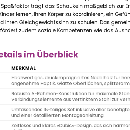
n Spaßfaktor trägt das Schaukeln maßgeblich zur E
 Kinder lernen, ihren Körper zu koordinieren, ein Ge
nd ihren Gleichgewichtssinn zu schulen. Das geme
fördert zudem soziale Kompetenzen wie das Ausha
tails im Überblick
MERKMAL
Hochwertiges, druckimprägniertes Nadelholz für he
angenehme Haptik. Glatte Oberflächen, splitterarm
Robuste A-Rahmen-Konstruktion für maximale Stand
Verbindungselemente aus verzinktem Stahl zur Verh
Umfassendes 18-teiliges Set inklusive aller benötigt
und einer detaillierten Montageanleitung.
Zeitloses und klares »Cubic«-Design, das sich harm