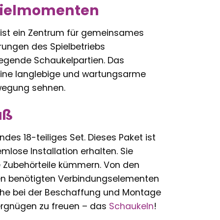
Spielmomenten
ie ist ein Zentrum für gemeinsames
rungen des Spielbetriebs
fregende Schaukelpartien. Das
 eine langlebige und wartungsarme
egung sehnen.
aß
es 18-teiliges Set. Dieses Paket ist
mlose Installation erhalten. Sie
e Zubehörteile kümmern. Von den
llen benötigten Verbindungselementen
 Mühe bei der Beschaffung und Montage
Vergnügen zu freuen – das
Schaukeln
!