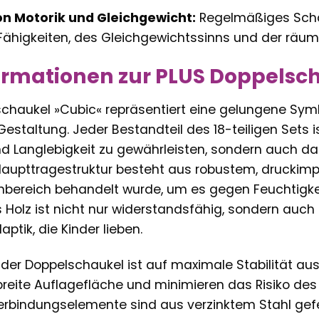
n Motorik und Gleichgewicht:
Regelmäßiges Schau
ähigkeiten, des Gleichgewichtssinns und der räumli
ormationen zur PLUS Doppelsc
schaukel »Cubic« repräsentiert eine gelungene Symb
staltung. Jeder Bestandteil des 18-teiligen Sets i
nd Langlebigkeit zu gewährleisten, sondern auch das 
Haupttragestruktur besteht aus robustem, druckimpr
nbereich behandelt wurde, um es gegen Feuchtigkei
s Holz ist nicht nur widerstandsfähig, sondern au
aptik, die Kinder lieben.
 der Doppelschaukel ist auf maximale Stabilität a
breite Auflagefläche und minimieren das Risiko des
erbindungselemente sind aus verzinktem Stahl gefe