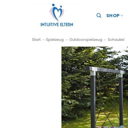
Zum
Inhalt
SHOP
springen
Start
»
Spielzeug
»
Outdoorspielzeug
»
Schaukel