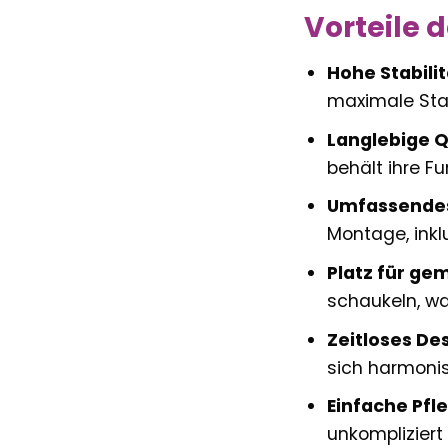
Vorteile 
Hohe Stabilit
maximale Stan
Langlebige Q
behält ihre Fu
Umfassendes 
Montage, inklu
Platz für ge
schaukeln, wa
Zeitloses Des
sich harmonis
Einfache Pfl
unkompliziert