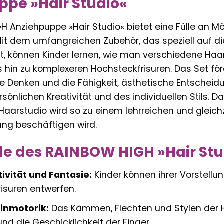
pe »Hair Studio«
 Anziehpuppe »Hair Studio« bietet eine Fülle an Mö
Mit dem umfangreichen Zubehör, das speziell auf di
st, können Kinder lernen, wie man verschiedene Ha
is hin zu komplexeren Hochsteckfrisuren. Das Set för
e Denken und die Fähigkeit, ästhetische Entscheidun
sönlichen Kreativität und des individuellen Stils. D
arstudio wird so zu einem lehrreichen und gleichz
ang beschäftigen wird.
ile des RAINBOW HIGH »Hair Stu
ivität und Fantasie:
Kinder können ihrer Vorstellun
risuren entwerfen.
einmotorik:
Das Kämmen, Flechten und Stylen der 
nd die Geschicklichkeit der Finger.