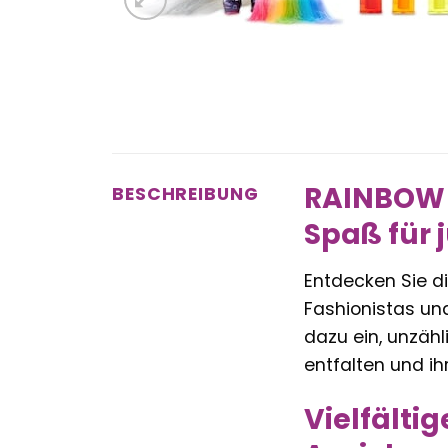
RAINBOW H
BESCHREIBUNG
Spaß für
Entdecken Sie d
Fashionistas und
dazu ein, unzähli
entfalten und ih
Vielfälti