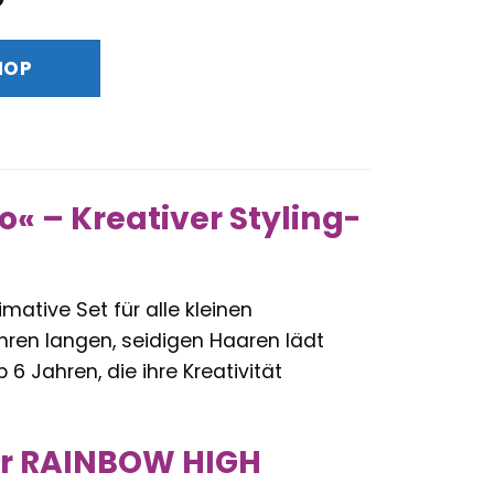
Preis
ist:
HOP
€
36,32 €.
 – Kreativer Styling-
imative Set für alle kleinen
hren langen, seidigen Haaren lädt
 6 Jahren, die ihre Kreativität
der RAINBOW HIGH