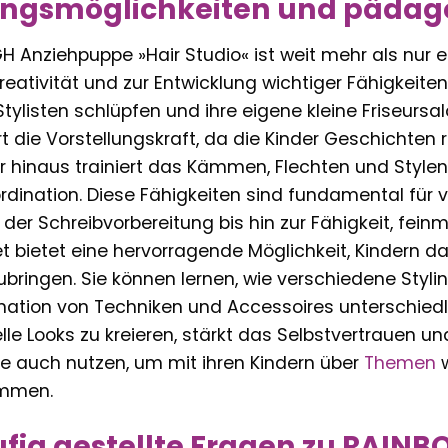
gsmöglichkeiten und pädago
 Anziehpuppe »Hair Studio« ist weit mehr als nur ei
reativität und zur Entwicklung wichtiger Fähigkeiten.
Stylisten schlüpfen und ihre eigene kleine Friseurs
t die Vorstellungskraft, da die Kinder Geschichten 
r hinaus trainiert das Kämmen, Flechten und Stylen
ination. Diese Fähigkeiten sind fundamental für vi
 der Schreibvorbereitung bis hin zur Fähigkeit, fei
t bietet eine hervorragende Möglichkeit, Kindern 
ubringen. Sie können lernen, wie verschiedene Styl
ation von Techniken und Accessoires unterschiedlich
elle Looks zu kreieren, stärkt das Selbstvertrauen un
e auch nutzen, um mit ihren Kindern über
Themen
w
ommen.
fig gestellte Fragen zu RAIN