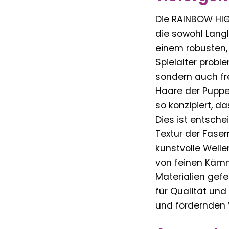
Die RAINBOW HIG
die sowohl Langl
einem robusten, 
Spielalter probl
sondern auch fre
Haare der Puppe
so konzipiert, d
Dies ist entschei
Textur der Faser
kunstvolle Welle
von feinen Kämme
Materialien gefe
für Qualität und
und fördernden W