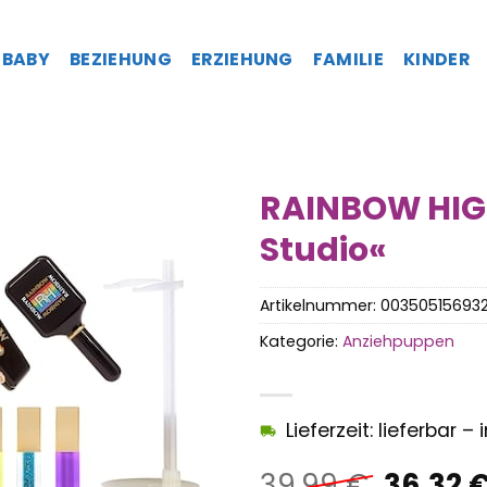
BABY
BEZIEHUNG
ERZIEHUNG
FAMILIE
KINDER
RAINBOW HIG
Studio«
Artikelnummer:
00350515693
Kategorie:
Anziehpuppen
Lieferzeit: lieferbar 
Ursprü
39,99
€
36,32