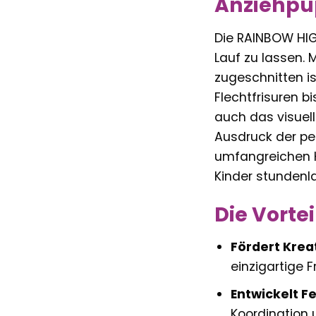
Anziehpup
Die RAINBOW HIGH
Lauf zu lassen. 
zugeschnitten i
Flechtfrisuren b
auch das visuell
Ausdruck der per
umfangreichen Ha
Kinder stundenl
Die Vorte
Fördert Kreat
einzigartige F
Entwickelt F
Koordination u