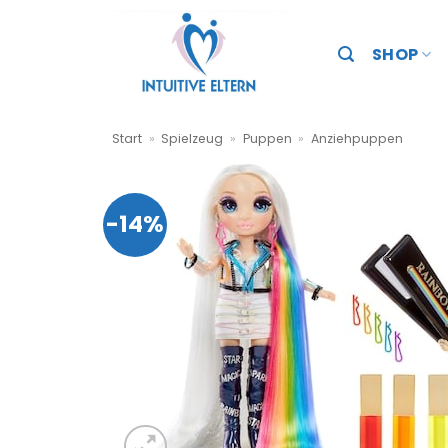
Zum
Inhalt
SHOP
springen
Start
»
Spielzeug
»
Puppen
»
Anziehpuppen
-14%