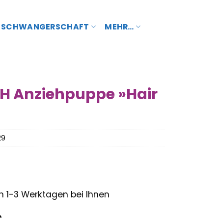
SCHWANGERSCHAFT
MEHR…
H Anziehpuppe »Hair
29
– in 1-3 Werktagen bei Ihnen
nglicher
Aktueller
€