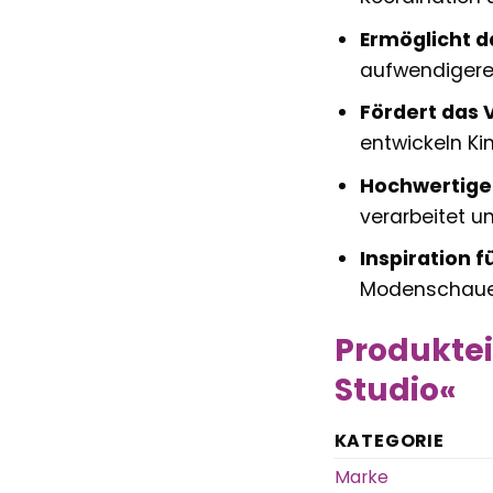
Ermöglicht d
aufwendigeren
Fördert das V
entwickeln Ki
Hochwertige 
verarbeitet u
Inspiration f
Modenschauen
Produkte
Studio«
KATEGORIE
Marke