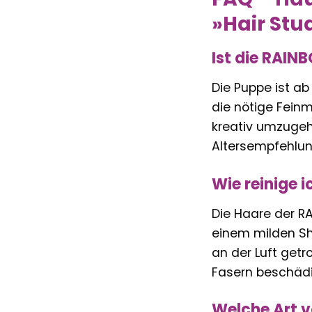
»Hair Stu
Ist die RAIN
Die Puppe ist ab
die nötige Fein
kreativ umzugehe
Altersempfehlung
Wie reinige 
Die Haare der R
einem milden Sh
an der Luft get
Fasern beschädig
Welche Art v