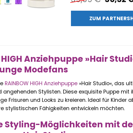
Preis
war:
ZUM PARTNERS
39,99 
IGH Anziehpuppe »Hair Studio«
 junge Modefans
ie
RAINBOW HIGH
Anziehpuppe
»Hair Studio«, das ult
 angehenden Stylisten. Diese exquisite Puppe mit i
ge Frisuren und Looks zu kreieren. Ideal für Kinder ab
re stylistischen Fähigkeiten entwickeln möchten.
ge Styling-Möglichkeiten mit 