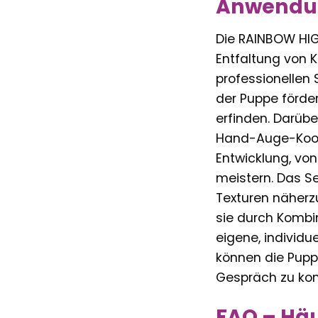
Anwendun
Die RAINBOW HIGH
Entfaltung von K
professionellen 
der Puppe förder
erfinden. Darübe
Hand-Auge-Koord
Entwicklung, von
meistern. Das Se
Texturen näherz
sie durch Kombin
eigene, individu
können die Pupp
Gespräch zu k
FAQ – Häu