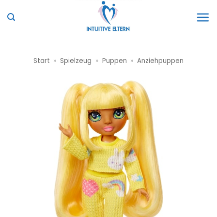
Zum
Inhalt
springen
Start
»
Spielzeug
»
Puppen
»
Anziehpuppen