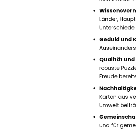
Wissensvermi
Länder, Haupt
Unterschiede
Geduld und K
Auseinanderse
Qualität und
robuste Puzzl
Freude bereit
Nachhaltigke
Karton aus v
Umwelt beiträ
Gemeinschaf
und für gemei