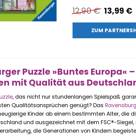
Ursprün
12,90
€
13,99
€
Preis
war:
i
ZUM PARTNERS
12,90 €
1
ger Puzzle »Buntes Europa« –
en mit Qualität aus Deutschla
uzzle
, das nicht nur stundenlangen Spielspaß garan
sten Qualitätsansprüchen genügt? Das
Ravensburg
neugierige Kinder ab einem bestimmten Alter, die d
tschland und ausgezeichnet mit dem FSC®-Siegel, s
erarbeitung, die Generationen von Kindern begeiste