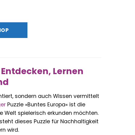
glicher
Aktueller
Preis
st:
HOP
3,99 €.
 Entdecken, Lernen
nd
tiert, sondern auch Wissen vermittelt
er
Puzzle »Buntes Europa« ist die
ie Welt spielerisch erkunden möchten.
teht dieses Puzzle für Nachhaltigkeit
rn wird.