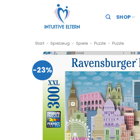
Zum
Inhalt
SHOP
springen
Start
»
Spielzeug
»
Spiele
»
Puzzle
»
Puzzle
-23%