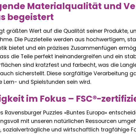
ende Materialqualität und Ve
as begeistert
t größten Wert auf die Qualität seiner Produkte, u
hme. Die Puzzleteile werden aus hochwertigem, stab
k bietet und ein präzises Zusammenfügen ermöglic
ass die Teile perfekt ineinandergreifen und ein sta
lächen sind kratzfest und farbecht, was die Langle
uch sicherstellt. Diese sorgfältige Verarbeitung gar
le Lern- und Spielstunden sein wird.
gkeit im Fokus – FSC®-zertifizi
s Ravensburger Puzzles »Buntes Europa« entscheiden
ngsvoll mit unseren natürlichen Ressourcen umgeht
sozialverträgliche und wirtschaftlich tragfähige F