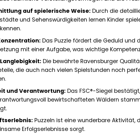
ttlung auf spielerische Weise:
Durch die detaill
städte und Sehenswürdigkeiten lernen Kinder spiele
 kennen.
onzentration:
Das Puzzle fördert die Geduld und di
tzung mit einer Aufgabe, was wichtige Kompetenze
 Langlebigkeit:
Die bewährte Ravensburger Qualitä
eteile, die auch nach vielen Spielstunden noch p
en.
it und Verantwortung:
Das FSC®-Siegel bestätigt
erantwortungsvoll bewirtschafteten Wäldern stamm
gt.
tserlebnis:
Puzzeln ist eine wunderbare Aktivität,
nsame Erfolgserlebnisse sorgt.