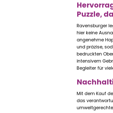
Hervorrag
Puzzle, d
Ravensburger leg
hier keine Ausna
angenehme Hapti
und präzise, sod
bedruckten Oberf
intensivem Gebra
Begleiter für vie
Nachhalti
Mit dem Kauf de
das verantwortu
umweltgerechte, 