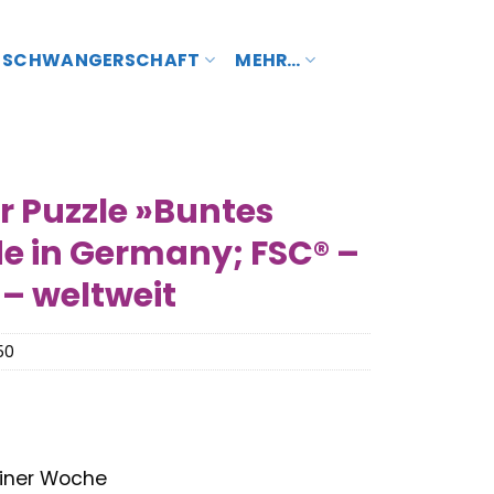
SCHWANGERSCHAFT
MEHR…
 Puzzle »Buntes
e in Germany; FSC® –
– weltweit
50
 einer Woche