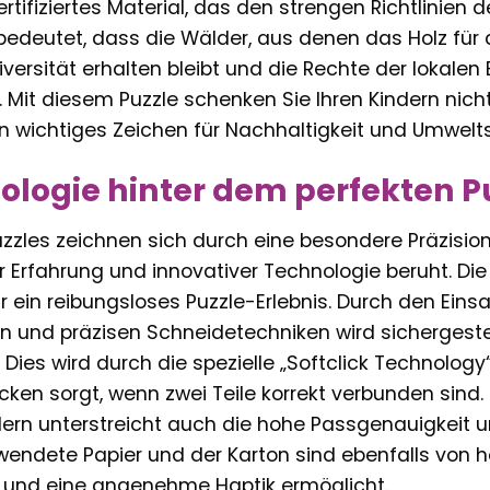
ertifiziertes Material, das den strengen Richtlinien
 bedeutet, dass die Wälder, aus denen das Holz fü
iversität erhalten bleibt und die Rechte der lokale
 Mit diesem Puzzle schenken Sie Ihren Kindern nich
n wichtiges Zeichen für Nachhaltigkeit und Umwelt
ologie hinter dem perfekten Pu
zles zeichnen sich durch eine besondere Präzision 
 Erfahrung und innovativer Technologie beruht. Die 
r ein reibungsloses Puzzle-Erlebnis. Durch den Ei
und präzisen Schneidetechniken wird sichergestellt
Dies wird durch die spezielle „Softclick Technology
icken sorgt, wenn zwei Teile korrekt verbunden sind.
ndern unterstreicht auch die hohe Passgenauigkeit 
wendete Papier und der Karton sind ebenfalls von hö
und eine angenehme Haptik ermöglicht.