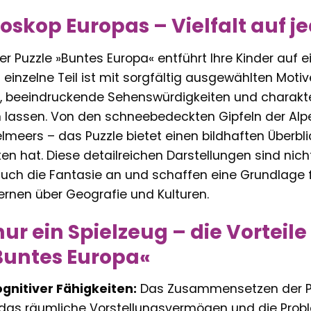
doskop Europas – Vielfalt auf j
 Puzzle »Buntes Europa« entführt Ihre Kinder auf e
 einzelne Teil ist mit sorgfältig ausgewählten Motiv
alt, beeindruckende Sehenswürdigkeiten und charak
 lassen. Von den schneebedeckten Gipfeln der Al
lmeers – das Puzzle bietet einen bildhaften Überbli
ten hat. Diese detailreichen Darstellungen sind nic
uch die Fantasie an und schaffen eine Grundlage
nen über Geografie und Kulturen.
nur ein Spielzeug – die Vortei
Buntes Europa«
gnitiver Fähigkeiten:
Das Zusammensetzen der Pu
 das räumliche Vorstellungsvermögen und die Probl