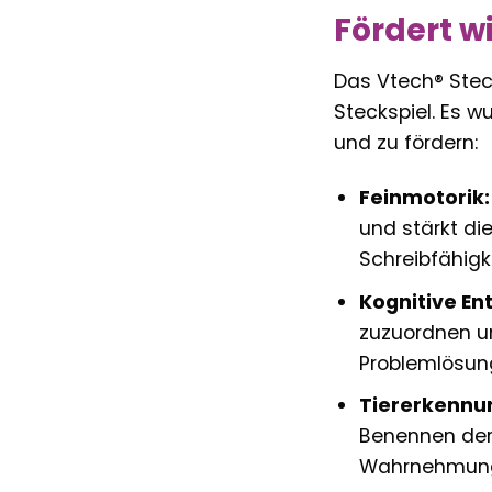
Fördert w
Das Vtech® Steck
Steckspiel. Es w
und zu fördern:
Feinmotorik:
und stärkt di
Schreibfähigk
Kognitive En
zuzuordnen un
Problemlösung
Tiererkennu
Benennen der 
Wahrnehmung