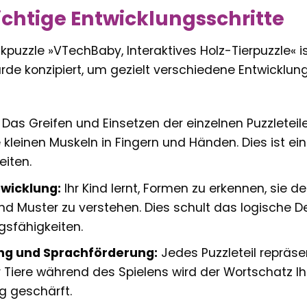
ichtige Entwicklungsschritte
puzzle »VTechBaby, Interaktives Holz-Tierpuzzle« is
urde konzipiert, um gezielt verschiedene Entwicklu
Das Greifen und Einsetzen der einzelnen Puzzleteil
e kleinen Muskeln in Fingern und Händen. Dies ist ei
eiten.
twicklung:
Ihr Kind lernt, Formen zu erkennen, sie
d Muster zu verstehen. Dies schult das logische D
sfähigkeiten.
ng und Sprachförderung:
Jedes Puzzleteil repräsen
Tiere während des Spielens wird der Wortschatz Ihr
 geschärft.