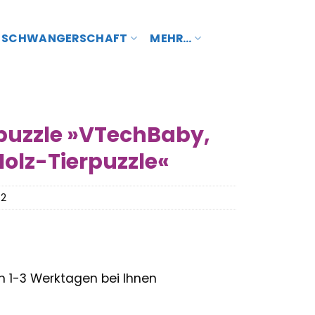
SCHWANGERSCHAFT
MEHR…
puzzle »VTechBaby,
Holz-Tierpuzzle«
42
– in 1-3 Werktagen bei Ihnen