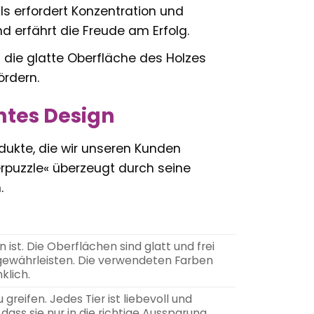
ls erfordert Konzentration und
d erfährt die Freude am Erfolg.
die glatte Oberfläche des Holzes
ördern.
htes Design
rodukte, die wir unseren Kunden
erpuzzle« überzeugt durch seine
.
 ist. Die Oberflächen sind glatt und frei
 gewährleisten. Die verwendeten Farben
klich.
 greifen. Jedes Tier ist liebevoll und
 dass sie nur in die richtige Aussparung