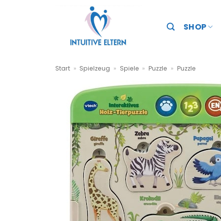
Zum
Inhalt
SHOP
springen
Start
»
Spielzeug
»
Spiele
»
Puzzle
»
Puzzle