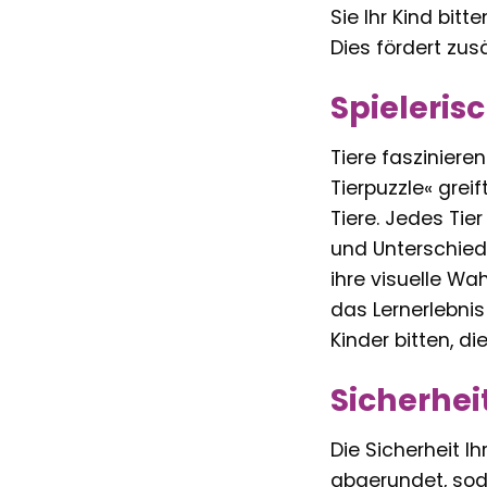
Sie Ihr Kind bit
Dies fördert zu
Spieleris
Tiere fasziniere
Tierpuzzle« grei
Tiere. Jedes Tie
und Unterschiede
ihre visuelle Wa
das Lernerlebnis
Kinder bitten, d
Sicherhei
Die Sicherheit I
abgerundet, soda