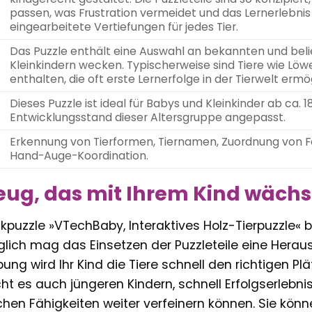
passen, was Frustration vermeidet und das Lernerlebnis 
eingearbeitete Vertiefungen für jedes Tier.
Das Puzzle enthält eine Auswahl an bekannten und belie
Kleinkindern wecken. Typischerweise sind Tiere wie Löwe,
enthalten, die oft erste Lernerfolge in der Tierwelt ermö
Dieses Puzzle ist ideal für Babys und Kleinkinder ab ca.
Entwicklungsstand dieser Altersgruppe angepasst.
Erkennung von Tierformen, Tiernamen, Zuordnung von F
Hand-Auge-Koordination.
zeug, das mit Ihrem Kind wächs
puzzle »VTechBaby, Interaktives Holz-Tierpuzzle« be
lich mag das Einsetzen der Puzzleteile eine Herau
g wird Ihr Kind die Tiere schnell den richtigen Plä
ht es auch jüngeren Kindern, schnell Erfolgserlebni
chen Fähigkeiten weiter verfeinern können. Sie könn