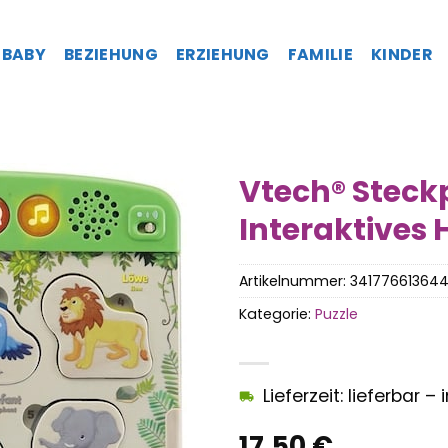
BABY
BEZIEHUNG
ERZIEHUNG
FAMILIE
KINDER
Vtech® Steck
Interaktives 
Artikelnummer:
34177661364
Kategorie:
Puzzle
Lieferzeit: lieferbar 
17,50
€