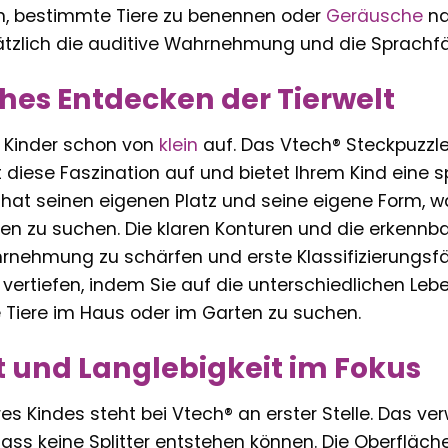
ten, bestimmte Tiere zu benennen oder
Geräusche
na
sätzlich die auditive Wahrnehmung und die Sprachfä
ches Entdecken der Tierwelt
n Kinder schon von
klein
auf. Das Vtech® Steckpuzzle
ft diese Faszination auf und bietet Ihrem Kind eine s
r hat seinen eigenen Platz und seine eigene Form, 
n zu suchen. Die klaren Konturen und die erkennba
hrnehmung zu schärfen und erste Klassifizierungsfä
 vertiefen, indem Sie auf die unterschiedlichen Le
ie Tiere im Haus oder im Garten zu suchen.
t und Langlebigkeit im Fokus
hres Kindes steht bei Vtech® an erster Stelle. Das ve
ss keine Splitter entstehen können. Die Oberfläche