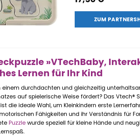
ZUM PARTNERS
eckpuzzle »VTechBaby, Interak
hes Lernen für Ihr Kind
 einem durchdachten und gleichzeitig unterhalt
hatzes auf spielerische Weise fördert? Das Vtech® 
 ist die ideale Wahl, um Kleinkindern erste Lernerf
e motorischen Fähigkeiten und ihr Verständnis für F
tete
Puzzle
wurde speziell für kleine Hände und neugi
Lernspaß.