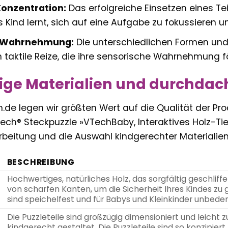
onzentration:
Das erfolgreiche Einsetzen eines Tei
 Kind lernt, sich auf eine Aufgabe zu fokussieren un
e Wahrnehmung:
Die unterschiedlichen Formen und 
n taktile Reize, die ihre sensorische Wahrnehmung f
ige Materialien und durchdac
ern.de legen wir größten Wert auf die Qualität der P
ech® Steckpuzzle »VTechBaby, Interaktives Holz-Ti
rbeitung und die Auswahl kindgerechter Materialien
BESCHREIBUNG
Hochwertiges, natürliches Holz, das sorgfältig geschliffen
von scharfen Kanten, um die Sicherheit Ihres Kindes zu
sind speichelfest und für Babys und Kleinkinder unbeden
Die Puzzleteile sind großzügig dimensioniert und leicht zu
kindgerecht gestaltet. Die Puzzleteile sind so konzipiert,