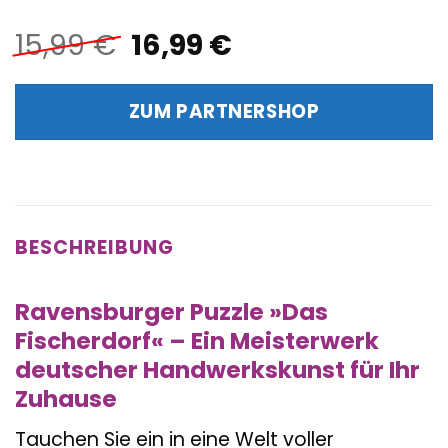
Ursprünglicher
Aktueller
15,99
€
16,99
€
Preis
Preis
war:
ist:
ZUM PARTNERSHOP
15,99 €
16,99 €.
BESCHREIBUNG
Ravensburger Puzzle »Das
Fischerdorf« – Ein Meisterwerk
deutscher Handwerkskunst für Ihr
Zuhause
Tauchen Sie ein in eine Welt voller