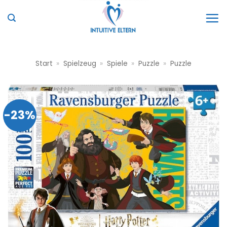
Zum
Inhalt
springen
Start
»
Spielzeug
»
Spiele
»
Puzzle
»
Puzzle
-23%