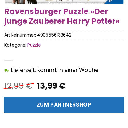
Ravensburger Puzzle »Der
junge Zauberer Harry Potter«
Artikelnummer:
4005556133642
Kategorie:
Puzzle
Lieferzeit: kommt in einer Woche
Ursprünglicher
Aktueller
12,99
€
13,99
€
Preis
Preis
war:
ist:
ZUM PARTNERSHOP
12,99 €
13,99 €.