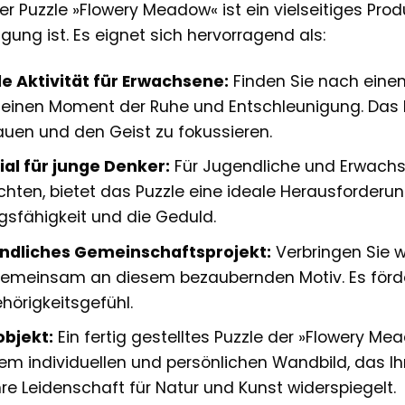
 Puzzle »Flowery Meadow« ist ein vielseitiges Produ
igung ist. Es eignet sich hervorragend als:
 Aktivität für Erwachsene:
Finden Sie nach eine
inen Moment der Ruhe und Entschleunigung. Das Pu
uen und den Geist zu fokussieren.
al für junge Denker:
Für Jugendliche und Erwachse
chten, bietet das Puzzle eine ideale Herausforderun
sfähigkeit und die Geduld.
ndliches Gemeinschaftsprojekt:
Verbringen Sie we
 gemeinsam an diesem bezaubernden Motiv. Es förd
rigkeitsgefühl.
bjekt:
Ein fertig gestelltes Puzzle der »Flowery Me
nem individuellen und persönlichen Wandbild, das 
hre Leidenschaft für Natur und Kunst widerspiegelt.