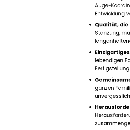
Auge-Koordina
Entwicklung v
Qualität, die
Stanzung, mat
langanhalten
Einzigartiges
lebendigen Fa
Fertigstellun
Gemeinsames 
ganzen Famil
unvergessli
Herausforder
Herausforderu
zusammengeset