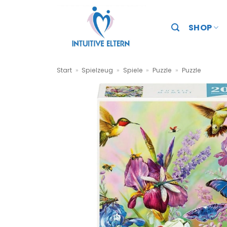
Zum
Inhalt
SHOP
springen
Start
»
Spielzeug
»
Spiele
»
Puzzle
»
Puzzle