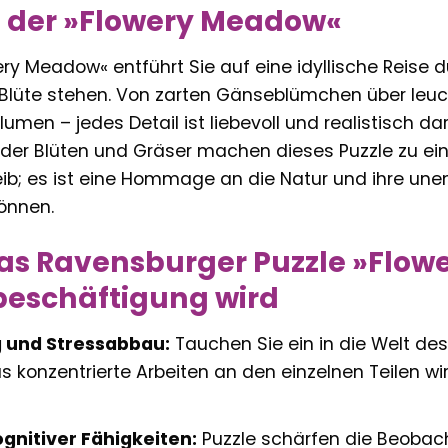
e der »Flowery Meadow«
ry Meadow« entführt Sie auf eine idyllische Reise d
r Blüte stehen. Von zarten Gänseblümchen über leu
umen – jedes Detail ist liebevoll und realistisch dar
der Blüten und Gräser machen dieses Puzzle zu eine
reib; es ist eine Hommage an die Natur und ihre unend
önnen.
s Ravensburger Puzzle »Flow
beschäftigung wird
 und Stressabbau:
Tauchen Sie ein in die Welt des
as konzentrierte Arbeiten an den einzelnen Teilen wir
gnitiver Fähigkeiten:
Puzzle schärfen die Beobac