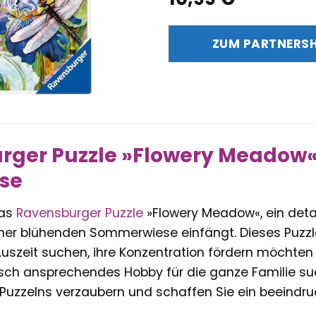
ZUM PARTNERS
ger Puzzle »Flowery Meadow« 
se
das
Ravensburger
Puzzle
»Flowery Meadow«, ein detai
ner blühenden Sommerwiese einfängt. Dieses Puzzle i
szeit suchen, ihre Konzentration fördern möchten 
isch ansprechendes Hobby für die ganze Familie suc
 Puzzelns verzaubern und schaffen Sie ein beeindru