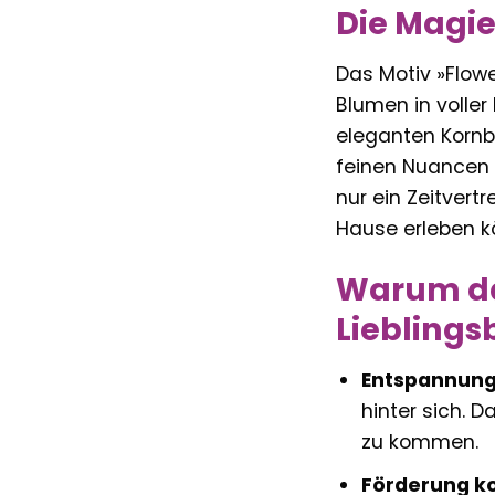
Die Magi
Das Motiv »Flowe
Blumen in volle
eleganten Kornbl
feinen Nuancen 
nur ein Zeitvert
Hause erleben k
Warum da
Lieblings
Entspannung
hinter sich. D
zu kommen.
Förderung ko