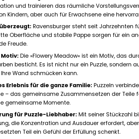
tion und trainieren das räumliche Vorstellungsver
on Kindern, aber auch für Erwachsene eine hervorr
 überzeugt:
Ravensburger steht seit Jahrzehnten für
te Oberfläche und stabile Pappe sorgen für ein a
de Freude.
 Motiv:
Die »Flowery Meadow« ist ein Motiv, das durc
rben besticht. Es ist nicht nur ein Puzzle, sondern 
g Ihre Wand schmücken kann.
Erlebnis für die ganze Familie:
Puzzeln verbindet
ie – das gemeinsame Zusammensetzen der Teile fö
che gemeinsame Momente.
ung für Puzzle-Liebhaber:
Mit seiner Stückzahl 
ng, die Konzentration und Ausdauer erfordert, aber
zten Teil ein Gefühl der Erfüllung schenkt.