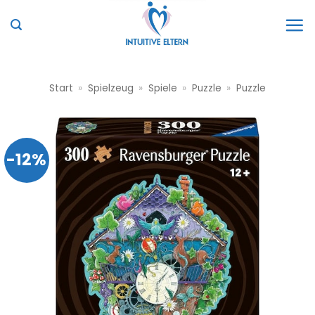
Zum
Inhalt
springen
Start
»
Spielzeug
»
Spiele
»
Puzzle
»
Puzzle
-12%