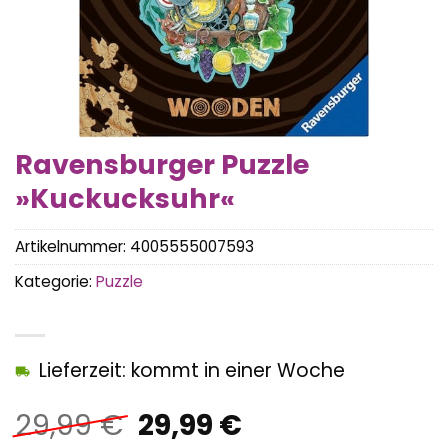
Ravensburger Puzzle
»Kuckucksuhr«
Artikelnummer:
4005555007593
Kategorie:
Puzzle
Lieferzeit: kommt in einer Woche
Ursprünglicher
Aktueller
29,99
€
29,99
€