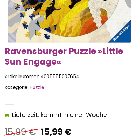
Ravensburger Puzzle »Little
Sun Engage«
Artikelnummer:
4005555007654
Kategorie:
Puzzle
Lieferzeit: kommt in einer Woche
Ursprünglicher
Aktueller
15,99
€
15,99
€