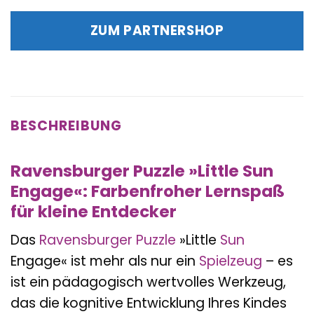
Preis
Preis
war:
ist:
ZUM PARTNERSHOP
15,99 €
15,99 €.
BESCHREIBUNG
Ravensburger Puzzle »Little Sun
Engage«: Farbenfroher Lernspaß
für kleine Entdecker
Das
Ravensburger
Puzzle
»Little
Sun
Engage« ist mehr als nur ein
Spielzeug
– es
ist ein pädagogisch wertvolles Werkzeug,
das die kognitive Entwicklung Ihres Kindes