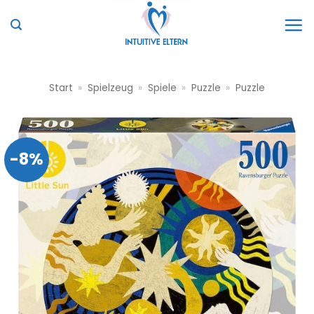
Zum
Inhalt
springen
Start
»
Spielzeug
»
Spiele
»
Puzzle
»
Puzzle
-8%