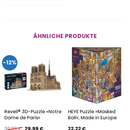
ÄHNLICHE PRODUKTE
-12%
Revell® 3D-Puzzle »Notre
HEYE Puzzle »Masked
Dame de Paris«
Ball«, Made in Europe
Ursprünglicher
Aktueller
39,99
€
29,99
€
22,22
€