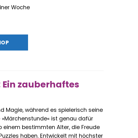
 einer Woche
glicher
Aktueller
Preis
st:
HOP
13,49 €.
 Ein zauberhaftes
 und Magie, während es spielerisch seine
e
»Märchenstunde« ist genau dafür
ab einem bestimmten Alter, die Freude
Puzzles haben. Entwickelt mit höchster