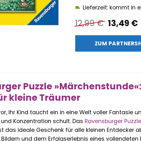
Lieferzeit: kommt in
Ursprün
12,99
€
13,49
€
Preis
war:
i
ZUM PARTNERS
12,99 €
ger Puzzle »Märchenstunde«:
für kleine Träumer
vor, Ihr Kind taucht ein in eine Welt voller Fantasie
 und Konzentration schult. Das
Ravensburger
Puzzl
st das ideale Geschenk für alle kleinen Entdecker 
 Bildern und dem Erfolgserlebnis eines vollendeten 