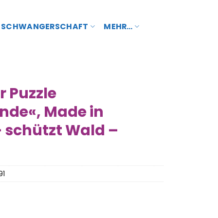
SCHWANGERSCHAFT
MEHR…
 Puzzle
nde«, Made in
- schützt Wald –
91