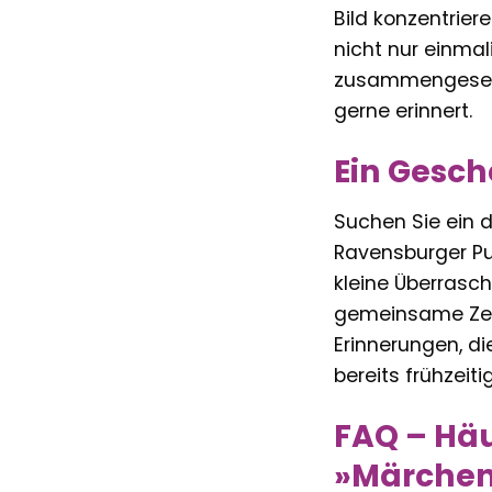
Bild konzentrie
nicht nur einma
zusammengesetzt
gerne erinnert.
Ein Gesch
Suchen Sie ein 
Ravensburger Puz
kleine Überrasch
gemeinsame Zeit
Erinnerungen, di
bereits frühzeit
FAQ – Häu
»Märchens