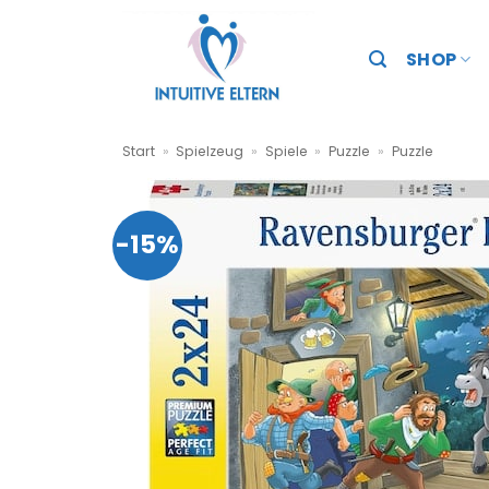
Zum
Inhalt
SHOP
springen
Start
»
Spielzeug
»
Spiele
»
Puzzle
»
Puzzle
-15%