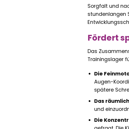
Sorgfalt und nac
stundenlangen S
Entwicklungsschr
Fördert s
Das Zusammensetz
Trainingslager f
Die Feinmoto
Augen-Koordin
spätere Schre
Das räumlich
und einzuordn
Die Konzentr
gefragt. Die 