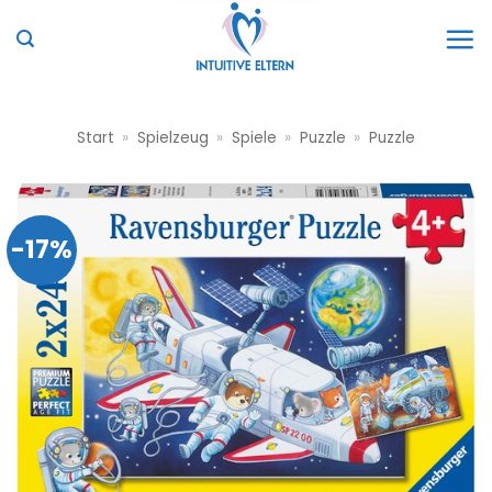
Zum
Inhalt
springen
Start
»
Spielzeug
»
Spiele
»
Puzzle
»
Puzzle
-17%