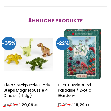
ÄHNLICHE PRODUKTE
-35%
-22%
Klein Steckpuzzle »Early
HEYE Puzzle »Bird
Steps Magnetpuzzle 4
Paradise / Exotic
Dinos«, (4 tlg.)
Garden«
Ursprünglicher
Aktueller
Ursprünglicher
Aktueller
44,99
€
29,05
€
17,99
€
18,29
€
Preis
Preis
Preis
Preis