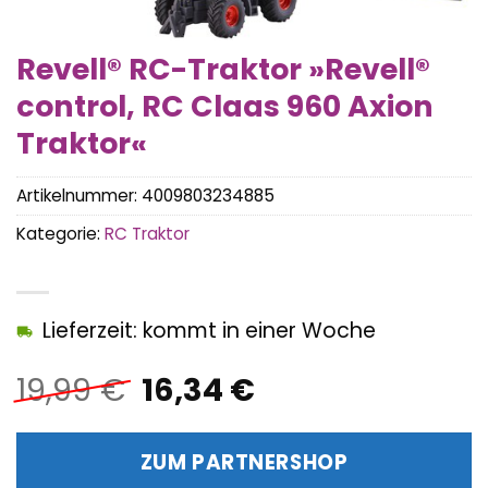
Revell® RC-Traktor »Revell®
control, RC Claas 960 Axion
Traktor«
Artikelnummer:
4009803234885
Kategorie:
RC Traktor
Lieferzeit: kommt in einer Woche
Ursprünglicher
Aktueller
19,99
€
16,34
€
Preis
Preis
war:
ist:
ZUM PARTNERSHOP
19,99 €
16,34 €.