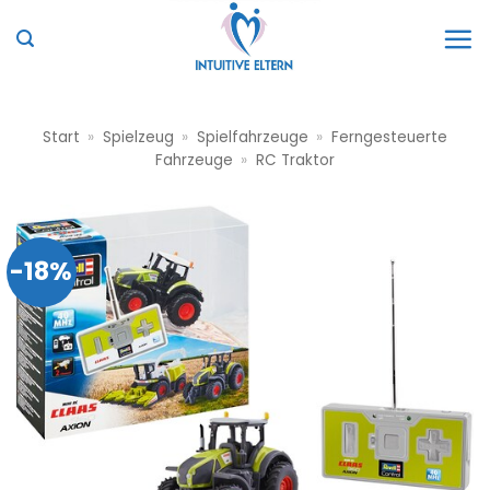
Zum
Inhalt
springen
Start
»
Spielzeug
»
Spielfahrzeuge
»
Ferngesteuerte
Fahrzeuge
»
RC Traktor
-18%