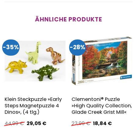
ÄHNLICHE PRODUKTE
-35%
-28%
Klein Steckpuzzle »Early
Clementoni® Puzzle
Steps Magnetpuzzle 4
»High Quality Collection,
Dinos«, (4 tlg.)
Glade Creek Grist Mill«
Ursprünglicher
Aktueller
Ursprünglicher
Aktueller
44,99
€
29,05
€
23,99
€
18,84
€
Preis
Preis
Preis
Preis
war:
ist:
war:
ist: