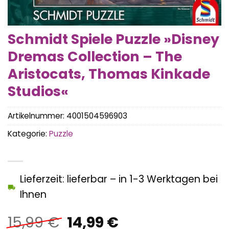
Schmidt Spiele Puzzle »Disney
Dremas Collection – The
Aristocats, Thomas Kinkade
Studios«
Artikelnummer:
4001504596903
Kategorie:
Puzzle
Lieferzeit: lieferbar – in 1-3 Werktagen bei
Ihnen
Ursprünglicher
Aktueller
15,99
€
14,99
€