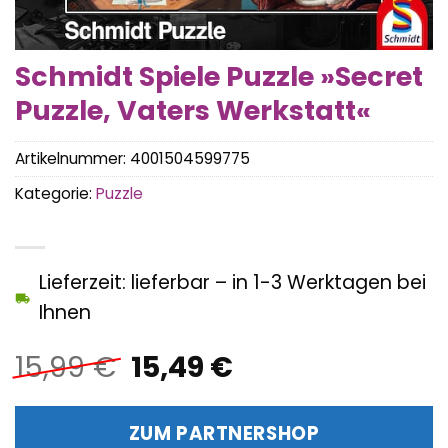
Schmidt Spiele Puzzle »Secret
Puzzle, Vaters Werkstatt«
Artikelnummer:
4001504599775
Kategorie:
Puzzle
Lieferzeit: lieferbar – in 1-3 Werktagen bei
Ihnen
Ursprünglicher
Aktueller
15,99
€
15,49
€
Preis
Preis
war:
ist:
ZUM PARTNERSHOP