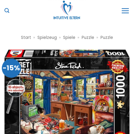
Zum
Inhalt
springen
Start
»
Spielzeug
»
Spiele
»
Puzzle
»
Puzzle
-15%