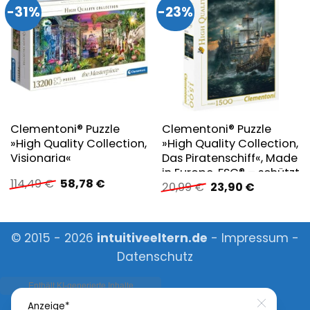
-31%
-23%
Clementoni® Puzzle
Clementoni® Puzzle
»High Quality Collection,
»High Quality Collection,
Visionaria«
Das Piratenschiff«, Made
in Europe, FSC® – schützt
Ursprünglicher
Aktueller
114,49
€
58,78
€
Ursprünglicher
Aktueller
20,99
€
23,90
€
Wald – weltweit
Preis
Preis
Preis
Preis
war:
ist:
war:
ist:
114,49 €
58,78 €.
20,99 €
23,90 €.
© 2015 - 2026
intuitiveeltern.de
-
Impressum
-
Datenschutz
Close
Anzeige*