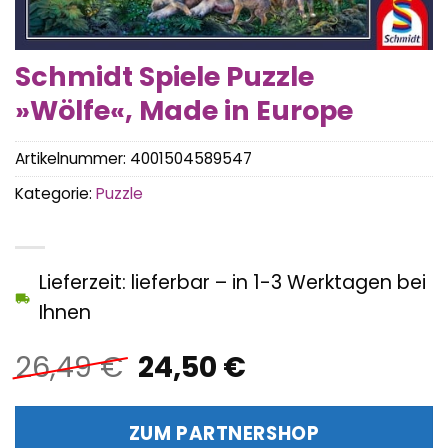
Schmidt Spiele Puzzle
»Wölfe«, Made in Europe
Artikelnummer:
4001504589547
Kategorie:
Puzzle
Lieferzeit: lieferbar – in 1-3 Werktagen bei
Ihnen
Ursprünglicher
Aktueller
26,49
€
24,50
€
Preis
Preis
war:
ist:
ZUM PARTNERSHOP