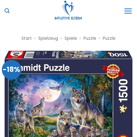
Zum
Inhalt
springen
Start
»
Spielzeug
»
Spiele
»
Puzzle
»
Puzzle
-18%