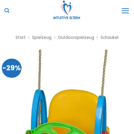
Zum
Inhalt
springen
Start
»
Spielzeug
»
Outdoorspielzeug
»
Schaukel
-29%