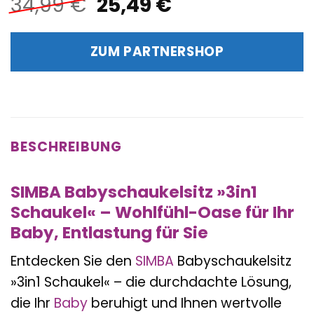
Ursprünglicher
Aktueller
34,99
€
25,49
€
Preis
Preis
war:
ist:
ZUM PARTNERSHOP
34,99 €
25,49 €.
BESCHREIBUNG
SIMBA Babyschaukelsitz »3in1
Schaukel« – Wohlfühl-Oase für Ihr
Baby, Entlastung für Sie
Entdecken Sie den
SIMBA
Babyschaukelsitz
»3in1 Schaukel« – die durchdachte Lösung,
die Ihr
Baby
beruhigt und Ihnen wertvolle