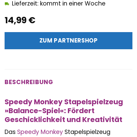
Lieferzeit: kommt in einer Woche
14,99
€
ZUM PARTNERSHOP
BESCHREIBUNG
Speedy Monkey Stapelspielzeug
»Balance-Spiel«: Fördert
Geschicklichkeit und Kreativität
Das
Speedy Monkey
Stapelspielzeug