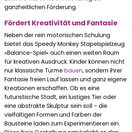
ganzheitlichen Förderung.
Fördert Kreativität und Fantasie
Neben der rein motorischen Schulung
bietet das Speedy Monkey Stapelspielzeug
»Balance-Spiel« auch einen weiten Raum
für kreativen Ausdruck. Kinder können nicht
nur klassische Türme
bauen
, sondern ihrer
Fantasie freien Lauf lassen und ganz eigene
Kreationen erschaffen. Ob es eine
futuristische Stadt, ein lustiges Tier oder
eine abstrakte Skulptur sein soll – die
vielfältigen Formen und Farben der
Bausteine laden zum Experimentieren ein.