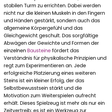
stabilen Turm zu errichten. Dabei werden
nicht nur die kleinen Muskeln in den Fingern
und Händen gestärkt, sondern auch das
allgemeine Körpergefühl und das
Gleichgewicht geschult. Das sorgfältige
Abwägen der Gewichte und Formen der
einzelnen
Bausteine
fördert das
Verständnis für physikalische Prinzipien und
regt zum Experimentieren an. Jede
erfolgreiche Platzierung eines weiteren
Steins ist ein kleiner Erfolg, der das
Selbstbewusstsein stärkt und die
Motivation zum Weiterspielen aufrecht
erhält. Dieses Spielzeug ist mehr als nur ein
Zeitvertreib; es ist ein Werkzeug zur