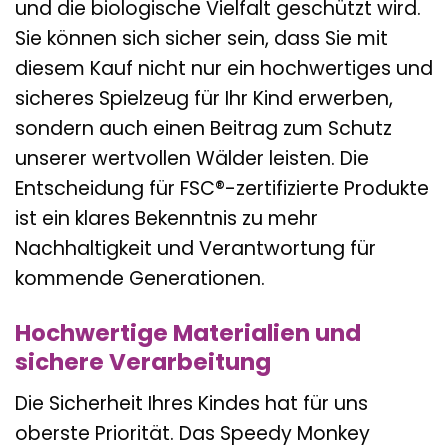
und die biologische Vielfalt geschützt wird.
Sie können sich sicher sein, dass Sie mit
diesem Kauf nicht nur ein hochwertiges und
sicheres Spielzeug für Ihr Kind erwerben,
sondern auch einen Beitrag zum Schutz
unserer wertvollen Wälder leisten. Die
Entscheidung für FSC®-zertifizierte Produkte
ist ein klares Bekenntnis zu mehr
Nachhaltigkeit und Verantwortung für
kommende Generationen.
Hochwertige Materialien und
sichere Verarbeitung
Die Sicherheit Ihres Kindes hat für uns
oberste Priorität. Das Speedy Monkey