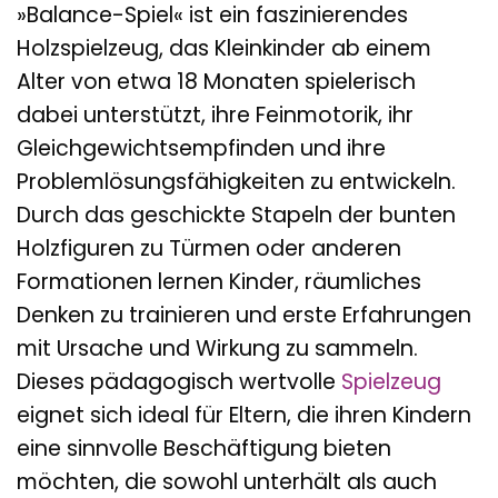
»Balance-Spiel« ist ein faszinierendes
Holzspielzeug, das Kleinkinder ab einem
Alter von etwa 18 Monaten spielerisch
dabei unterstützt, ihre Feinmotorik, ihr
Gleichgewichtsempfinden und ihre
Problemlösungsfähigkeiten zu entwickeln.
Durch das geschickte Stapeln der bunten
Holzfiguren zu Türmen oder anderen
Formationen lernen Kinder, räumliches
Denken zu trainieren und erste Erfahrungen
mit Ursache und Wirkung zu sammeln.
Dieses pädagogisch wertvolle
Spielzeug
eignet sich ideal für Eltern, die ihren Kindern
eine sinnvolle Beschäftigung bieten
möchten, die sowohl unterhält als auch