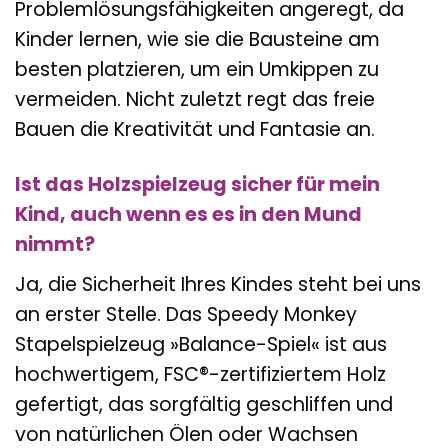
Problemlösungsfähigkeiten angeregt, da
Kinder lernen, wie sie die Bausteine am
besten platzieren, um ein Umkippen zu
vermeiden. Nicht zuletzt regt das freie
Bauen die Kreativität und Fantasie an.
Ist das Holzspielzeug sicher für mein
Kind, auch wenn es es in den Mund
nimmt?
Ja, die Sicherheit Ihres Kindes steht bei uns
an erster Stelle. Das Speedy Monkey
Stapelspielzeug »Balance-Spiel« ist aus
hochwertigem, FSC®-zertifiziertem Holz
gefertigt, das sorgfältig geschliffen und
von natürlichen Ölen oder Wachsen