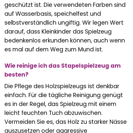
geschützt ist. Die verwendeten Farben sind
auf Wasserbasis, speichelfest und
selbstverständlich ungiftig. Wir legen Wert
darauf, dass Kleinkinder das Spielzeug
bedenkenlos erkunden können, auch wenn
es mal auf dem Weg zum Mund ist.
Wie reinige ich das Stapelspielzeug am
besten?
Die Pflege des Holzspielzeugs ist denkbar
einfach. Für die tägliche Reinigung genügt
es in der Regel, das Spielzeug mit einem
leicht feuchten Tuch abzuwischen.
Vermeiden Sie es, das Holz zu starker Nässe
auszusetzen oder aggressive