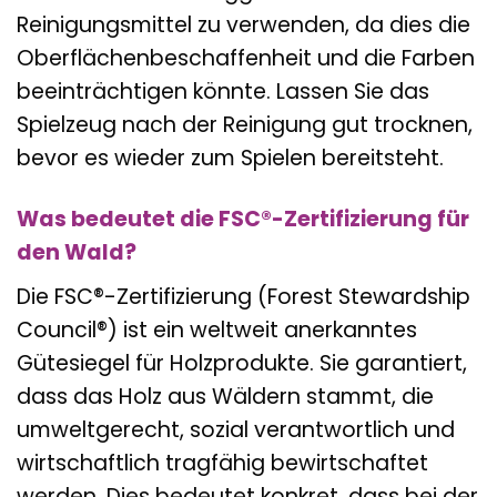
Reinigungsmittel zu verwenden, da dies die
Oberflächenbeschaffenheit und die Farben
beeinträchtigen könnte. Lassen Sie das
Spielzeug nach der Reinigung gut trocknen,
bevor es wieder zum Spielen bereitsteht.
Was bedeutet die FSC®-Zertifizierung für
den Wald?
Die FSC®-Zertifizierung (Forest Stewardship
Council®) ist ein weltweit anerkanntes
Gütesiegel für Holzprodukte. Sie garantiert,
dass das Holz aus Wäldern stammt, die
umweltgerecht, sozial verantwortlich und
wirtschaftlich tragfähig bewirtschaftet
werden. Dies bedeutet konkret, dass bei der