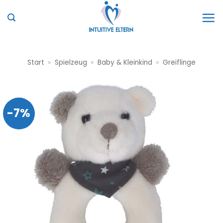
Zum
Inhalt
springen
Start
»
Spielzeug
»
Baby & Kleinkind
»
Greiflinge
-7%