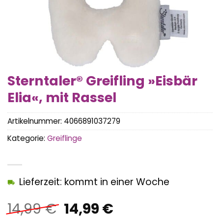
Sterntaler® Greifling »Eisbär
Elia«, mit Rassel
Artikelnummer:
4066891037279
Kategorie:
Greiflinge
Lieferzeit: kommt in einer Woche
Ursprünglicher
Aktueller
14,99
€
14,99
€