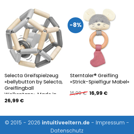
-8%
Selecta Greifspielzeug
Sterntaler® Greifling
»bellybutton by Selecta,
»Strick-Spielfigur Mabel«
Greiflingball
Ursprünglicher
Aktueller
16,99
€
16,99
€
Wolkentanz«, Made in
Preis
Preis
26,99
€
Germany
war:
ist:
16,99 €
16,99 €.
© 2015 - 2026
intuitiveeltern.de
-
Impressum
-
Datenschutz