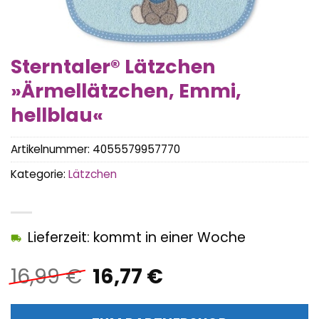
Sterntaler® Lätzchen
»Ärmellätzchen, Emmi,
hellblau«
Artikelnummer:
4055579957770
Kategorie:
Lätzchen
Lieferzeit: kommt in einer Woche
Ursprünglicher
Aktueller
16,99
€
16,77
€
Preis
Preis
war:
ist: