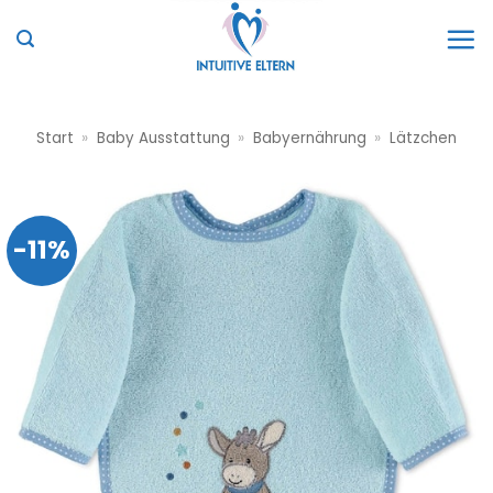
Zum
Inhalt
springen
Start
»
Baby Ausstattung
»
Babyernährung
»
Lätzchen
-11%