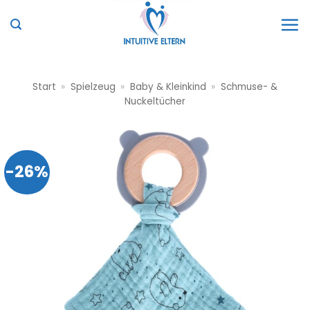
Zum
Inhalt
springen
Start
»
Spielzeug
»
Baby & Kleinkind
»
Schmuse- &
Nuckeltücher
-26%