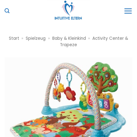
Zum
Inhalt
springen
Start
»
Spielzeug
»
Baby & Kleinkind
»
Activity Center &
Trapeze