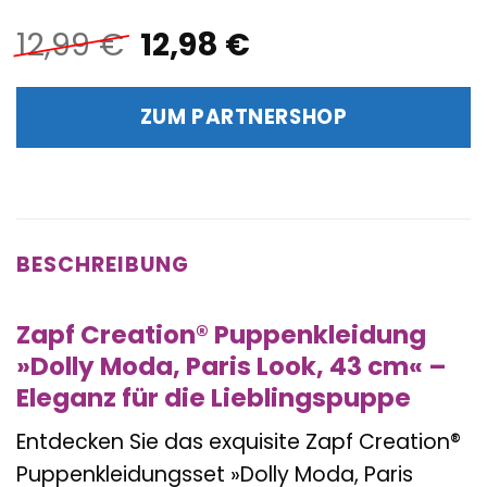
Ursprünglicher
Aktueller
12,99
€
12,98
€
Preis
Preis
war:
ist:
ZUM PARTNERSHOP
12,99 €
12,98 €.
BESCHREIBUNG
Zapf Creation® Puppenkleidung
»Dolly Moda, Paris Look, 43 cm« –
Eleganz für die Lieblingspuppe
Entdecken Sie das exquisite Zapf Creation®
Puppenkleidungsset »Dolly Moda, Paris