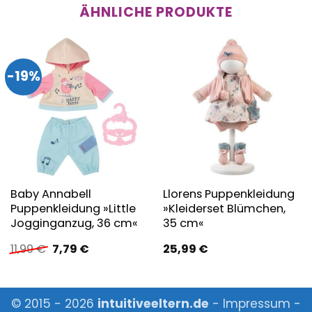
ÄHNLICHE PRODUKTE
-19%
Baby Annabell
Llorens Puppenkleidung
Puppenkleidung »Little
»Kleiderset Blümchen,
Jogginganzug, 36 cm«
35 cm«
Ursprünglicher
Aktueller
11,99
€
7,79
€
25,99
€
Preis
Preis
war:
ist:
11,99 €
7,79 €.
© 2015 - 2026
intuitiveeltern.de
-
Impressum
-