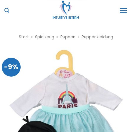
Zum
Inhalt
springen
Start
»
Spielzeug
»
Puppen
»
Puppenkleidung
-9%