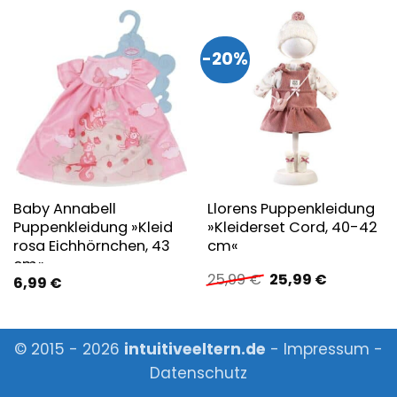
-20%
Baby Annabell
Llorens Puppenkleidung
Puppenkleidung »Kleid
»Kleiderset Cord, 40-42
rosa Eichhörnchen, 43
cm«
cm«
Ursprünglicher
Aktueller
25,99
€
25,99
€
6,99
€
Preis
Preis
war:
ist:
25,99 €
25,99 €.
© 2015 - 2026
intuitiveeltern.de
-
Impressum
-
Datenschutz