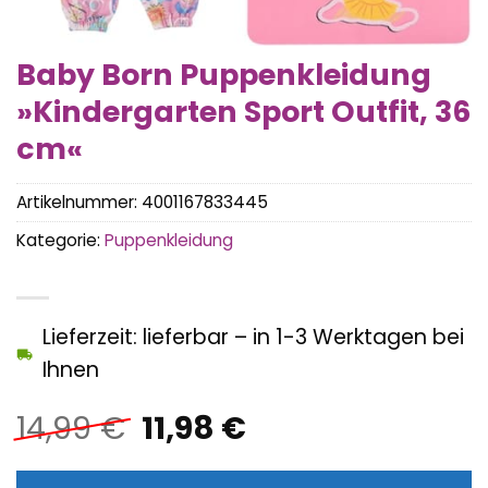
Baby Born Puppenkleidung
»Kindergarten Sport Outfit, 36
cm«
Artikelnummer:
4001167833445
Kategorie:
Puppenkleidung
Lieferzeit: lieferbar – in 1-3 Werktagen bei
Ihnen
Ursprünglicher
Aktueller
14,99
€
11,98
€
Preis
Preis