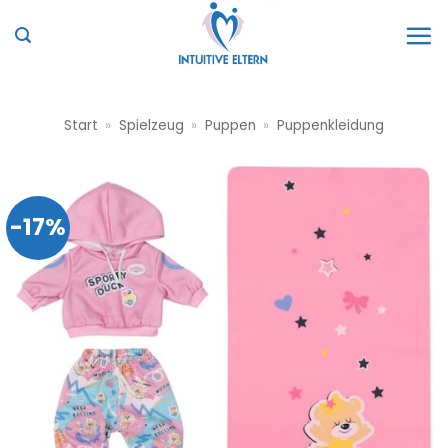
Zum
Inhalt
springen
Start
»
Spielzeug
»
Puppen
»
Puppenkleidung
-17%