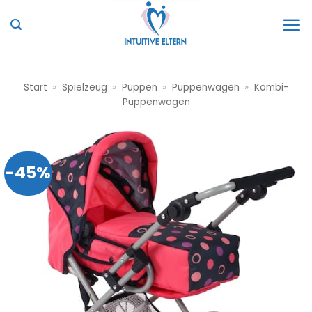
Zum
Inhalt
springen
Start
»
Spielzeug
»
Puppen
»
Puppenwagen
»
Kombi-
Puppenwagen
-45%