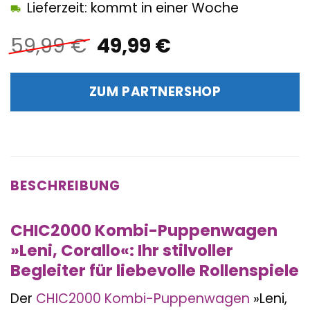
Lieferzeit: kommt in einer Woche
Ursprünglicher
Aktueller
59,99
€
49,99
€
Preis
Preis
war:
ist:
ZUM PARTNERSHOP
59,99 €
49,99 €.
BESCHREIBUNG
CHIC2000 Kombi-Puppenwagen
»Leni, Corallo«: Ihr stilvoller
Begleiter für liebevolle Rollenspiele
Der
CHIC2000
Kombi-Puppenwagen
»Leni,