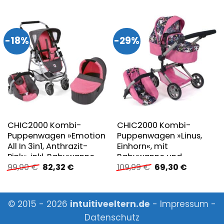
-18%
-29%
CHIC2000 Kombi-
CHIC2000 Kombi-
Puppenwagen »Emotion
Puppenwagen »Linus,
All In 3in1, Anthrazit-
Einhorn«, mit
Pink«, inkl. Babywanne,
Babywanne und
Ursprünglicher
Aktueller
Ursprünglicher
Aktueller
99,90
€
82,32
€
109,99
€
69,30
€
Babyschale und
Autositz
Preis
Preis
Preis
Preis
Sportwagenaufsatz
war:
ist:
war:
ist:
99,90 €
82,32 €.
109,99 €
69,30 €.
© 2015 - 2026
intuitiveeltern.de
-
Impressum
-
Datenschutz