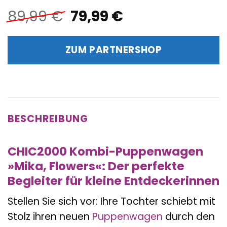
Ursprünglicher
Aktueller
89,99
€
79,99
€
Preis
Preis
war:
ist:
ZUM PARTNERSHOP
89,99 €
79,99 €.
BESCHREIBUNG
CHIC2000 Kombi-Puppenwagen
»Mika, Flowers«: Der perfekte
Begleiter für kleine Entdeckerinnen
Stellen Sie sich vor: Ihre Tochter schiebt mit
Stolz ihren neuen
Puppenwagen
durch den