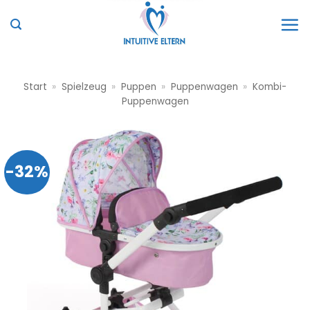
Zum
Inhalt
springen
Start
»
Spielzeug
»
Puppen
»
Puppenwagen
»
Kombi-
Puppenwagen
-32%