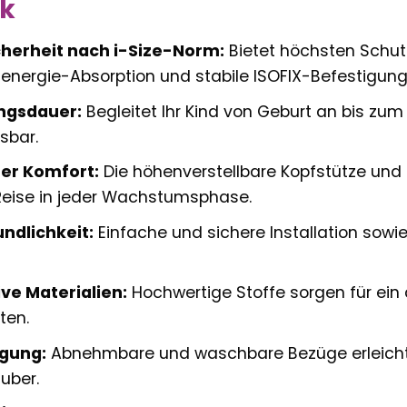
ck
herheit nach i-Size-Norm:
Bietet höchsten Schut
lenergie-Absorption und stabile ISOFIX-Befestigung
ngsdauer:
Begleitet Ihr Kind von Geburt an bis zu
sbar.
er Komfort:
Die höhenverstellbare Kopfstütze und
ise in jeder Wachstumsphase.
ndlichkeit:
Einfache und sichere Installation sowi
e Materialien:
Hochwertige Stoffe sorgen für ein
ten.
igung:
Abnehmbare und waschbare Bezüge erleichter
uber.