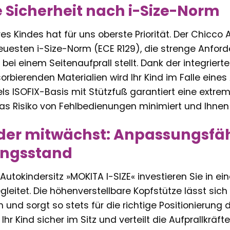
Sicherheit nach i-Size-Norm
res Kindes hat für uns oberste Priorität. Der Chicco 
neuesten i-Size-Norm (ECE R129), die strenge Anfor
 bei einem Seitenaufprall stellt. Dank der integrier
rbierenden Materialien wird Ihr Kind im Falle eines 
tels ISOFIX-Basis mit Stützfuß garantiert eine extre
as Risiko von Fehlbedienungen minimiert und Ihnen 
der mitwächst: Anpassungsfähi
ungsstand
tokindersitz »MOKITA I-SIZE« investieren Sie in einen
leitet. Die höhenverstellbare Kopfstütze lässt sich
und sorgt so stets für die richtige Positionierung
hr Kind sicher im Sitz und verteilt die Aufprallkräfte