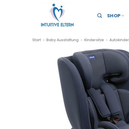
Zum
Inhalt
SHOP
springen
Start
»
Baby Ausstattung
»
Kindersitze
»
Autokinder