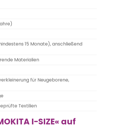
Jahre)
mindestens 15 Monate), anschließend
erende Materialien
verkleinerung für Neugeborene,
ge
eprüfte Textilien
MOKITA I-SIZE« auf