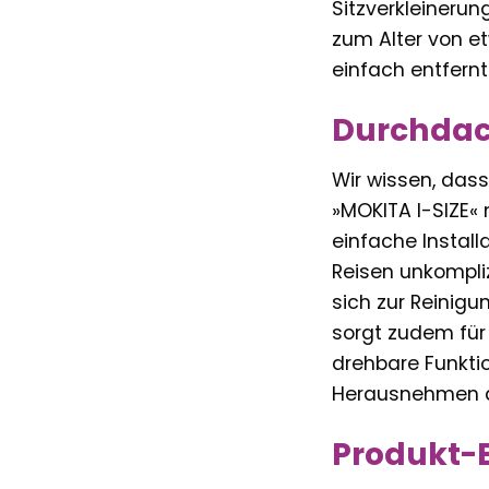
Sitzverkleinerun
zum Alter von e
einfach entfern
Durchdach
Wir wissen, dass
»MOKITA I-SIZE« 
einfache Instal
Reisen unkompliz
sich zur Reini
sorgt zudem für 
drehbare Funktio
Herausnehmen de
Produkt-E