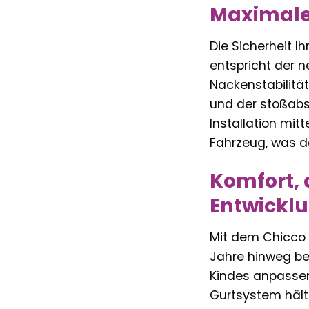
Maximale 
Die Sicherheit Ih
entspricht der 
Nackenstabilität
und der stoßabso
Installation mit
Fahrzeug, was d
Komfort, 
Entwickl
Mit dem Chicco Au
Jahre hinweg beg
Kindes anpassen 
Gurtsystem hält I