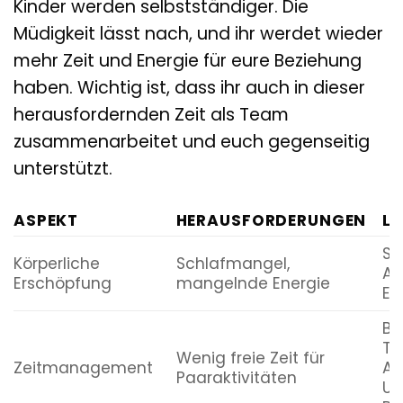
Kinder werden selbstständiger. Die
Müdigkeit lässt nach, und ihr werdet wieder
mehr Zeit und Energie für eure Beziehung
haben. Wichtig ist, dass ihr auch in dieser
herausfordernden Zeit als Team
zusammenarbeitet und euch gegenseitig
unterstützt.
ASPEKT
HERAUSFORDERUNGEN
L
Sc
Körperliche
Schlafmangel,
Au
Erschöpfung
mangelnde Energie
En
Be
Te
Wenig freie Zeit für
Zeitmanagement
Au
Paaraktivitäten
Un