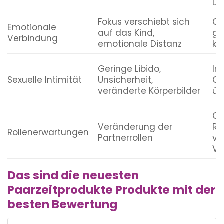
Dr
Fokus verschiebt sich
Of
Emotionale
auf das Kind,
ge
Verbindung
emotionale Distanz
kö
Geringe Libido,
In
Sexuelle Intimität
Unsicherheit,
Ge
veränderte Körperbilder
üb
Of
Veränderung der
Ro
Rollenerwartungen
Partnerrollen
vo
Ve
Das sind die neuesten
Paarzeitprodukte Produkte mit der
besten Bewertung